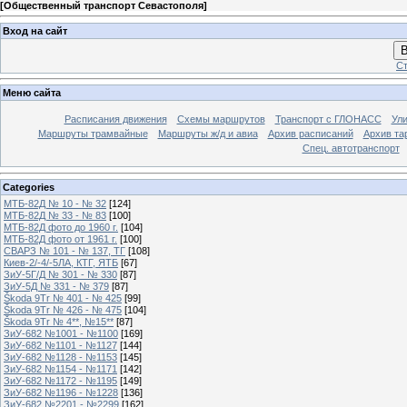
[
Общественный транспорт Севастополя
]
Вход на сайт
В
Ст
Меню сайта
Расписания движения
Схемы маршрутов
Транспорт с ГЛОНАСС
Ул
Маршруты трамвайные
Маршруты ж/д и авиа
Архив расписаний
Архив та
Спец. автотранспорт
Categories
МТБ-82Д № 10 - № 32
[124]
МТБ-82Д № 33 - № 83
[100]
МТБ-82Д фото до 1960 г.
[104]
МТБ-82Д фото от 1961 г.
[100]
СВАРЗ № 101 - № 137, ТГ
[108]
Киев-2/-4/-5ЛА, КТГ, ЯТБ
[67]
ЗиУ-5Г/Д № 301 - № 330
[87]
ЗиУ-5Д № 331 - № 379
[87]
Škoda 9Tr № 401 - № 425
[99]
Škoda 9Tr № 426 - № 475
[104]
Škoda 9Tr № 4**, №15**
[87]
ЗиУ-682 №1001 - №1100
[169]
ЗиУ-682 №1101 - №1127
[144]
ЗиУ-682 №1128 - №1153
[145]
ЗиУ-682 №1154 - №1171
[142]
ЗиУ-682 №1172 - №1195
[149]
ЗиУ-682 №1196 - №1228
[136]
ЗиУ-682 №2201 - №2299
[162]