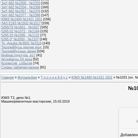
ЗиУ-682 №2300 - №2333
[155]
ЗиУ-682 №2334 - №2356
[160]
ЗиУ-682 №2357 - №2376
[132]
ЗиУ-682 №2377 - №2396
[147]
ЮМЗ №1400-№1421,1501
[156]
ЛАЗ Е183 №1502-№1517
[159]
5265/75 №1601 - №1627
[165]
5265.02 №1072 - №1164
[125]
5265.03 №1095 - №1122
[77]
5265.0* №2050 - №2107
[146]
Тр.-Альфа №3001-№3116
[140]
Троллейбусы прочие мод.
[15]
Троллейбусные линии
[104]
Инфраструктура, к/ст
[41]
Артефакты ХХ века
[52]
Коллектив, события
[74]
Схемы,таблички,разное
[81]
Главная
»
Фотоальбом
»
Т р о л л е й б у с
»
ЮМЗ №1400-№1421,1501
» №1031 (ех. 
№10
ЮМЗ Т2, депо №1.
Машиноремонтные мастерские, 15.03.2019
Добавлен
1