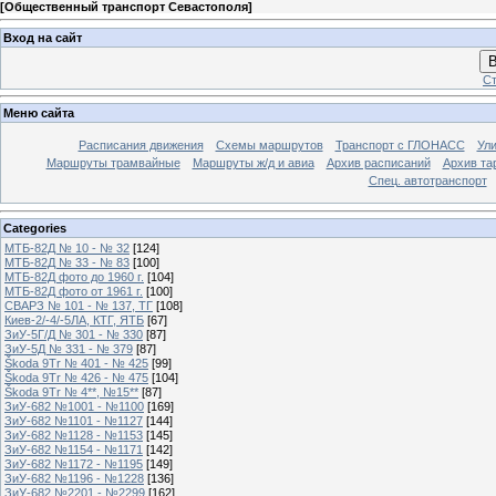
[
Общественный транспорт Севастополя
]
Вход на сайт
В
Ст
Меню сайта
Расписания движения
Схемы маршрутов
Транспорт с ГЛОНАСС
Ул
Маршруты трамвайные
Маршруты ж/д и авиа
Архив расписаний
Архив та
Спец. автотранспорт
Categories
МТБ-82Д № 10 - № 32
[124]
МТБ-82Д № 33 - № 83
[100]
МТБ-82Д фото до 1960 г.
[104]
МТБ-82Д фото от 1961 г.
[100]
СВАРЗ № 101 - № 137, ТГ
[108]
Киев-2/-4/-5ЛА, КТГ, ЯТБ
[67]
ЗиУ-5Г/Д № 301 - № 330
[87]
ЗиУ-5Д № 331 - № 379
[87]
Škoda 9Tr № 401 - № 425
[99]
Škoda 9Tr № 426 - № 475
[104]
Škoda 9Tr № 4**, №15**
[87]
ЗиУ-682 №1001 - №1100
[169]
ЗиУ-682 №1101 - №1127
[144]
ЗиУ-682 №1128 - №1153
[145]
ЗиУ-682 №1154 - №1171
[142]
ЗиУ-682 №1172 - №1195
[149]
ЗиУ-682 №1196 - №1228
[136]
ЗиУ-682 №2201 - №2299
[162]