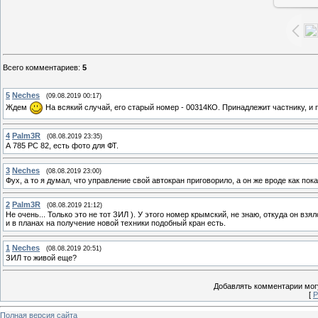
Всего комментариев
:
5
5
Neches
(09.08.2019 00:17)
Ждем
На всякий случай, его старый номер - 00314КО. Принадлежит частнику, и п
4
Palm3R
(08.08.2019 23:35)
А 785 РС 82, есть фото для ФТ.
3
Neches
(08.08.2019 23:00)
Фух, а то я думал, что управление свой автокран приговорило, а он же вроде как пок
2
Palm3R
(08.08.2019 21:12)
Не очень... Только это не тот ЗИЛ ). У этого номер крымский, не знаю, откуда он взя
и в планах на получение новой техники подобный кран есть.
1
Neches
(08.08.2019 20:51)
ЗИЛ то живой еще?
Добавлять комментарии могу
[
Р
Полная версия сайта