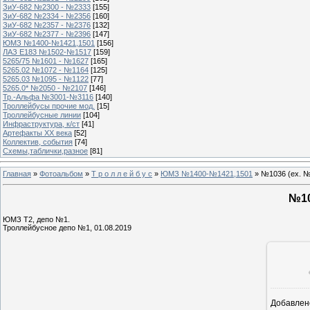
ЗиУ-682 №2300 - №2333
[155]
ЗиУ-682 №2334 - №2356
[160]
ЗиУ-682 №2357 - №2376
[132]
ЗиУ-682 №2377 - №2396
[147]
ЮМЗ №1400-№1421,1501
[156]
ЛАЗ Е183 №1502-№1517
[159]
5265/75 №1601 - №1627
[165]
5265.02 №1072 - №1164
[125]
5265.03 №1095 - №1122
[77]
5265.0* №2050 - №2107
[146]
Тр.-Альфа №3001-№3116
[140]
Троллейбусы прочие мод.
[15]
Троллейбусные линии
[104]
Инфраструктура, к/ст
[41]
Артефакты ХХ века
[52]
Коллектив, события
[74]
Схемы,таблички,разное
[81]
Главная
»
Фотоальбом
»
Т р о л л е й б у с
»
ЮМЗ №1400-№1421,1501
» №1036 (ех. №
№10
ЮМЗ Т2, депо №1.
Троллейбусное депо №1, 01.08.2019
Добавлен
1