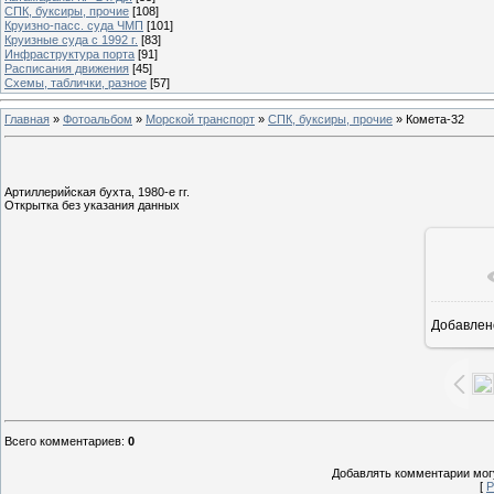
СПК, буксиры, прочие
[108]
Круизно-пасс. суда ЧМП
[101]
Круизные суда с 1992 г.
[83]
Инфраструктура порта
[91]
Расписания движения
[45]
Схемы, таблички, разное
[57]
Главная
»
Фотоальбом
»
Морской транспорт
»
СПК, буксиры, прочие
» Комета-32
Артиллерийская бухта, 1980-е гг.
Открытка без указания данных
Добавлен
1
Всего комментариев
:
0
Добавлять комментарии могу
[
Р