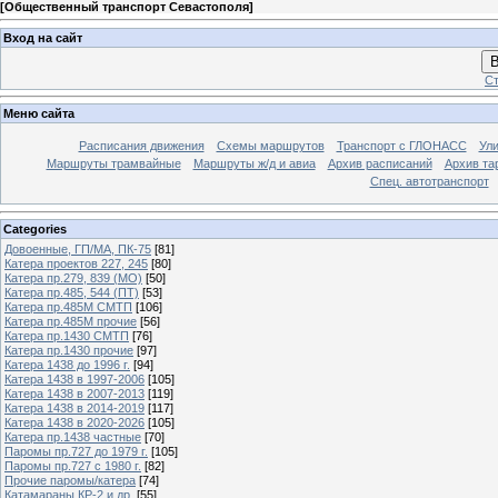
[
Общественный транспорт Севастополя
]
Вход на сайт
В
Ст
Меню сайта
Расписания движения
Схемы маршрутов
Транспорт с ГЛОНАСС
Ул
Маршруты трамвайные
Маршруты ж/д и авиа
Архив расписаний
Архив та
Спец. автотранспорт
Categories
Довоенные, ГП/МА, ПК-75
[81]
Катера проектов 227, 245
[80]
Катера пр.279, 839 (МО)
[50]
Катера пр.485, 544 (ПТ)
[53]
Катера пр.485М СМТП
[106]
Катера пр.485М прочие
[56]
Катера пр.1430 СМТП
[76]
Катера пр.1430 прочие
[97]
Катера 1438 до 1996 г.
[94]
Катера 1438 в 1997-2006
[105]
Катера 1438 в 2007-2013
[119]
Катера 1438 в 2014-2019
[117]
Катера 1438 в 2020-2026
[105]
Катера пр.1438 частные
[70]
Паромы пр.727 до 1979 г.
[105]
Паромы пр.727 с 1980 г.
[82]
Прочие паромы/катера
[74]
Катамараны КР-2 и др.
[55]