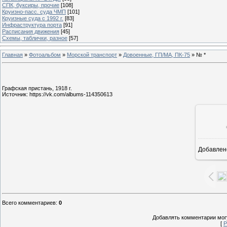
СПК, буксиры, прочие
[108]
Круизно-пасс. суда ЧМП
[101]
Круизные суда с 1992 г.
[83]
Инфраструктура порта
[91]
Расписания движения
[45]
Схемы, таблички, разное
[57]
Главная
»
Фотоальбом
»
Морской транспорт
»
Довоенные, ГП/МА, ПК-75
» № *
Графская пристань, 1918 г.
Источник: https://vk.com/albums-114350613
Добавлен
1
Всего комментариев
:
0
Добавлять комментарии могу
[
Р