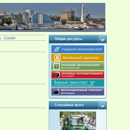
ь
·
Ссылки
·
Общие ресурсы
Случайное фото