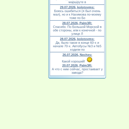
маршруте в
29.07.2026, kolotovms:
Боюсь ошибиться (я был очень
мал), но и к Нахимова по-моему
тоже по Бо
28.07.2026, Palm3R:
Спасибо. По Большой Морской в
обе стороны, или к конечной - по
улице Л
28.07.2026, kolotovms:
Да, было такое в конце 60-х и
начале 70-х. Автобусы №3 и №5
ходили по
26.07.2026, Neches:
Какой хороший!
20.07.2026, Palm3R:
А что с ним сейчас, простаивает у
завода?