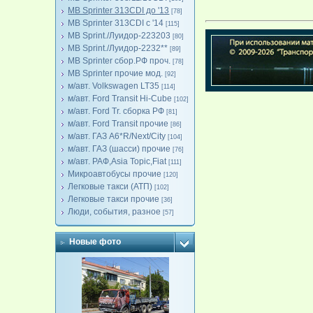
MB Sprinter 313CDI до '13
[78]
MB Sprinter 313CDI с '14
[115]
MB Sprint./Луидор-223203
[80]
MB Sprint./Луидор-2232**
[89]
MB Sprinter сбор.РФ проч.
[78]
MB Sprinter прочие мод.
[92]
м/авт. Volkswagen LT35
[114]
м/авт. Ford Transit Hi-Cube
[102]
м/авт. Ford Tr. сборка РФ
[81]
м/авт. Ford Transit прочие
[86]
м/авт. ГАЗ A6*R/Next/City
[104]
м/авт. ГАЗ (шасси) прочие
[76]
м/авт. РАФ,Asia Topic,Fiat
[111]
Микроавтобусы прочие
[120]
Легковые такси (АТП)
[102]
Легковые такси прочие
[36]
Люди, события, разное
[57]
Новые фото