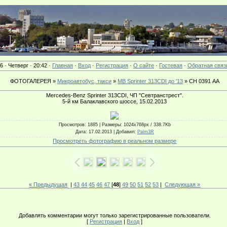
6 · Четверг · 20:42 ·
Главная
·
Вход
·
Регистрация
·
О сайте
·
Гостевая
·
Обратная связ
ФОТОГАЛЕРЕЯ »
Микроавтобус, такси
»
MB Sprinter 313CDI до '13
» СН 0391 АА
Mercedes-Benz Sprinter 313CDI, ЧП "Севтранстрест".
5-й км Балаклавского шоссе, 15.02.2013
Просмотров
: 1885 |
Размеры
: 1024x768px / 338.7Kb
Дата
: 17.02.2013 |
Добавил
:
Palm3R
Просмотреть фотографию в реальном размере
« Предыдущая
|
43
44
45
46
47
[
48
]
49
50
51
52
53
|
Следующая »
Добавлять комментарии могут только зарегистрированные пользователи.
[
Регистрация
|
Вход
]