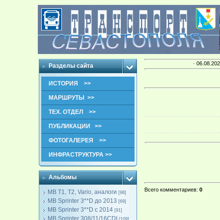
· 06.08.202
Разделы сайта
ИСТОРИЯ >>
МАРШРУТЫ >>
ТЕХ. ОТДЕЛ >>
ПУБЛИКАЦИИ >>
ФОТОГАЛЕРЕЯ >>
ИНФРАСТРУКТУРА >>
Альбомы
Всего комментариев
:
0
MB T1, T2, Vario, аналоги
[98]
MB Sprinter 3**D до 2013
[69]
MB Sprinter 3**D с 2014
[91]
MB Sprinter 308/11/16CDI
[109]