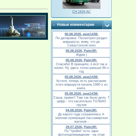
СН 1834 АС
Новые комментарии
06.08.2026, agat1438:
По датировке. Посмотрел раздел
маршруты, вижу, что до
Севастополя поез
05.08.2026, Palm3R:
Ждём )
05.08.2026, Palm3R:
Спасибо! В принципе, я всё так и
понял. Ну здесь точно раньше 80-х
год
05.08.2026, agat1438:
Кстати, теперь есть расписание
этого маршрута начала 1980-х из
книги.
05.08.2026, agat1438:
Саша, привет! Там так было дело. 7
цифр - это касательно ТОЛЬКО
грузов
04.08.2026, Palm3R:
До какого года сохранялась 4-
значная нумерация пассажирских
вагонов -
29.07.2026, Palm3R:
По "тройке" есть одно
фотоподтверждение - на этом