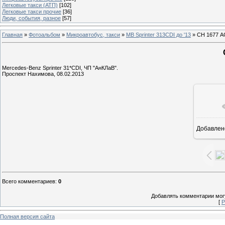
Легковые такси (АТП)
[102]
Легковые такси прочие
[36]
Люди, события, разное
[57]
Главная
»
Фотоальбом
»
Микроавтобус, такси
»
MB Sprinter 313CDI до '13
» СН 1677 А
Mercedes-Benz Sprinter 31*CDI, ЧП "АнКЛаВ".
Проспект Нахимова, 08.02.2013
Добавлен
1
Всего комментариев
:
0
Добавлять комментарии могу
[
Р
Полная версия сайта