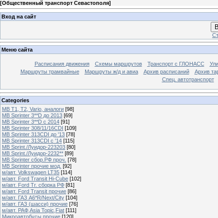
[
Общественный транспорт Севастополя
]
Вход на сайт
В
Ст
Меню сайта
Расписания движения
Схемы маршрутов
Транспорт с ГЛОНАСС
Ул
Маршруты трамвайные
Маршруты ж/д и авиа
Архив расписаний
Архив та
Спец. автотранспорт
Categories
MB T1, T2, Vario, аналоги
[98]
MB Sprinter 3**D до 2013
[69]
MB Sprinter 3**D с 2014
[91]
MB Sprinter 308/11/16CDI
[109]
MB Sprinter 313CDI до '13
[78]
MB Sprinter 313CDI с '14
[115]
MB Sprint./Луидор-223203
[80]
MB Sprint./Луидор-2232**
[89]
MB Sprinter сбор.РФ проч.
[78]
MB Sprinter прочие мод.
[92]
м/авт. Volkswagen LT35
[114]
м/авт. Ford Transit Hi-Cube
[102]
м/авт. Ford Tr. сборка РФ
[81]
м/авт. Ford Transit прочие
[86]
м/авт. ГАЗ A6*R/Next/City
[104]
м/авт. ГАЗ (шасси) прочие
[76]
м/авт. РАФ,Asia Topic,Fiat
[111]
Микроавтобусы прочие
[120]