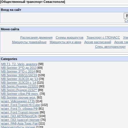
[
Общественный транспорт Севастополя
]
Вход на сайт
В
Ст
Меню сайта
Расписания движения
Схемы маршрутов
Транспорт с ГЛОНАСС
Ул
Маршруты трамвайные
Маршруты ж/д и авиа
Архив расписаний
Архив та
Спец. автотранспорт
Categories
MB T1, T2, Vario, аналоги
[98]
MB Sprinter 3**D до 2013
[69]
MB Sprinter 3**D с 2014
[91]
MB Sprinter 308/11/16CDI
[109]
MB Sprinter 313CDI до '13
[78]
MB Sprinter 313CDI с '14
[115]
MB Sprint./Луидор-223203
[80]
MB Sprint./Луидор-2232**
[89]
MB Sprinter сбор.РФ проч.
[78]
MB Sprinter прочие мод.
[92]
м/авт. Volkswagen LT35
[114]
м/авт. Ford Transit Hi-Cube
[102]
м/авт. Ford Tr. сборка РФ
[81]
м/авт. Ford Transit прочие
[86]
м/авт. ГАЗ A6*R/Next/City
[104]
м/авт. ГАЗ (шасси) прочие
[76]
м/авт. РАФ,Asia Topic,Fiat
[111]
Микроавтобусы прочие
[120]