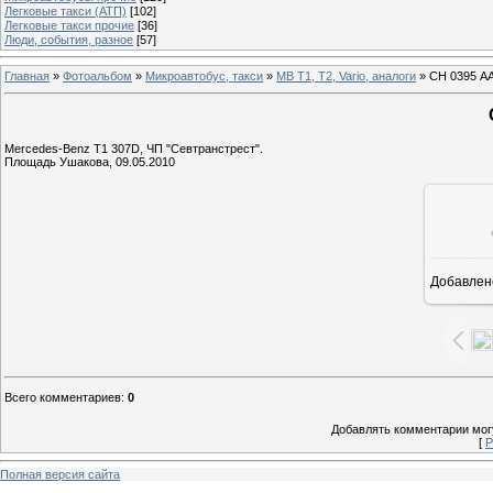
Легковые такси (АТП)
[102]
Легковые такси прочие
[36]
Люди, события, разное
[57]
Главная
»
Фотоальбом
»
Микроавтобус, такси
»
MB T1, T2, Vario, аналоги
» СН 0395 А
Mercedes-Benz T1 307D, ЧП "Севтранстрест".
Площадь Ушакова, 09.05.2010
Добавлен
1
Всего комментариев
:
0
Добавлять комментарии могу
[
Р
Полная версия сайта