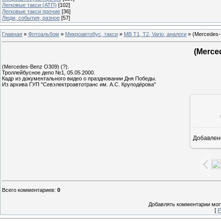
Легковые такси (АТП)
[102]
Легковые такси прочие
[36]
Люди, события, разное
[57]
Главная
»
Фотоальбом
»
Микроавтобус, такси
»
MB T1, T2, Vario, аналоги
» (Mercedes-
(Merce
(Mercedes-Benz O309) (?).
Троллейбусное депо №1, 05.05.2000.
Кадр из документального видео о праздновании Дня Победы.
Из архива ГУП "Севэлектроавтотранс им. А.С. Круподёрова"
Добавлен
7
Всего комментариев
:
0
Добавлять комментарии могу
[
Р