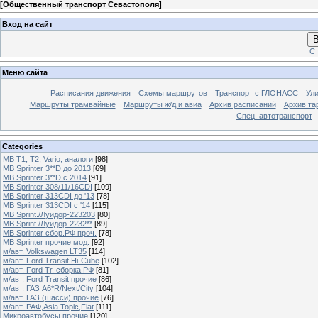
[
Общественный транспорт Севастополя
]
Вход на сайт
В
Ст
Меню сайта
Расписания движения
Схемы маршрутов
Транспорт с ГЛОНАСС
Ул
Маршруты трамвайные
Маршруты ж/д и авиа
Архив расписаний
Архив та
Спец. автотранспорт
Categories
MB T1, T2, Vario, аналоги
[98]
MB Sprinter 3**D до 2013
[69]
MB Sprinter 3**D с 2014
[91]
MB Sprinter 308/11/16CDI
[109]
MB Sprinter 313CDI до '13
[78]
MB Sprinter 313CDI с '14
[115]
MB Sprint./Луидор-223203
[80]
MB Sprint./Луидор-2232**
[89]
MB Sprinter сбор.РФ проч.
[78]
MB Sprinter прочие мод.
[92]
м/авт. Volkswagen LT35
[114]
м/авт. Ford Transit Hi-Cube
[102]
м/авт. Ford Tr. сборка РФ
[81]
м/авт. Ford Transit прочие
[86]
м/авт. ГАЗ A6*R/Next/City
[104]
м/авт. ГАЗ (шасси) прочие
[76]
м/авт. РАФ,Asia Topic,Fiat
[111]
Микроавтобусы прочие
[120]