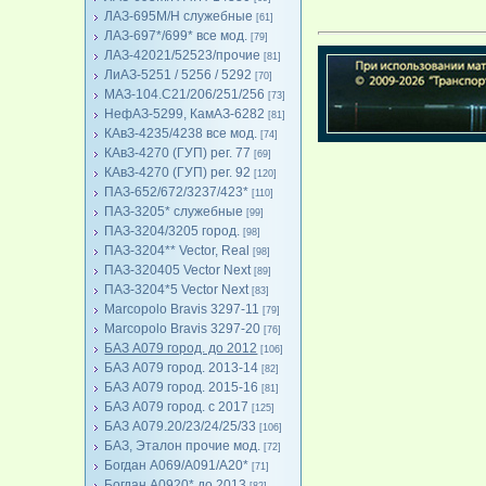
ЛАЗ-695М/Н служебные
[61]
ЛАЗ-697*/699* все мод.
[79]
ЛАЗ-42021/52523/прочие
[81]
ЛиАЗ-5251 / 5256 / 5292
[70]
МАЗ-104.C21/206/251/256
[73]
НефАЗ-5299, КамАЗ-6282
[81]
КАвЗ-4235/4238 все мод.
[74]
КАвЗ-4270 (ГУП) рег. 77
[69]
КАвЗ-4270 (ГУП) рег. 92
[120]
ПАЗ-652/672/3237/423*
[110]
ПАЗ-3205* служебные
[99]
ПАЗ-3204/3205 город.
[98]
ПАЗ-3204** Vector, Real
[98]
ПАЗ-320405 Vector Next
[89]
ПАЗ-3204*5 Vector Next
[83]
Marcopolo Bravis 3297-11
[79]
Marcopolo Bravis 3297-20
[76]
БАЗ А079 город. до 2012
[106]
БАЗ А079 город. 2013-14
[82]
БАЗ А079 город. 2015-16
[81]
БАЗ А079 город. с 2017
[125]
БАЗ А079.20/23/24/25/33
[106]
БАЗ, Эталон прочие мод.
[72]
Богдан А069/А091/А20*
[71]
Богдан А0920* до 2013