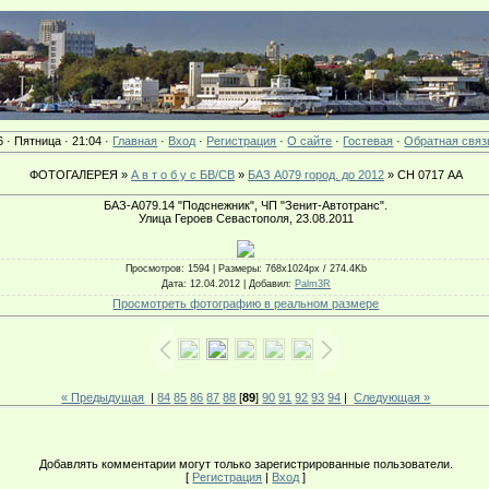
6 · Пятница · 21:04 ·
Главная
·
Вход
·
Регистрация
·
О сайте
·
Гостевая
·
Обратная связ
ФОТОГАЛЕРЕЯ »
А в т о б у с БВ/СВ
»
БАЗ А079 город. до 2012
» СН 0717 АА
БАЗ-А079.14 "Подснежник", ЧП "Зенит-Автотранс".
Улица Героев Севастополя, 23.08.2011
Просмотров
: 1594 |
Размеры
: 768x1024px / 274.4Kb
Дата
: 12.04.2012 |
Добавил
:
Palm3R
Просмотреть фотографию в реальном размере
« Предыдущая
|
84
85
86
87
88
[
89
]
90
91
92
93
94
|
Следующая »
Добавлять комментарии могут только зарегистрированные пользователи.
[
Регистрация
|
Вход
]