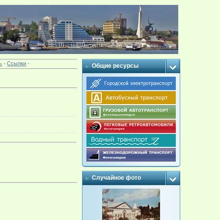
ь
·
Ссылки
·
Общие ресурсы
Случайное фото