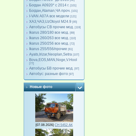
[82]
Богдан А0920* с 2014 г.
[101]
Богдан,Ataman,ЧА проч.
[101]
I-VAN А07А все модели
[121]
ХАЗ,ЧАЗ,UzOtoyol M24.9
[95]
Автобусы СВ прочие мод.
[119]
Ikarus 280/180 все мод.
[89]
Ikarus 260/263 все мод.
[110]
Ikarus 250/256 все мод.
[72]
Ikarus 255/556/прочие
[61]
Ayats,Irizar,Neoplan,Setra
[107]
Bova,EOS,MAN,Noge,V.Hool
[77]
Автобусы БВ прочие мод.
[97]
Автобус: разные фото
[97]
Новые фото
[07.08.2026]
СН 5452 АК