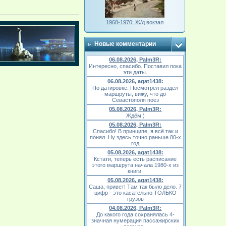
1968-1970: Ж/д вокзал
Новые комментарии
06.08.2026, Palm3R:
Интересно, спасибо. Поставил пока
эти даты.
06.08.2026, agat1438:
По датировке. Посмотрел раздел
маршруты, вижу, что до
Севастополя поез
05.08.2026, Palm3R:
Ждём )
05.08.2026, Palm3R:
Спасибо! В принципе, я всё так и
понял. Ну здесь точно раньше 80-х
год
05.08.2026, agat1438:
Кстати, теперь есть расписание
этого маршрута начала 1980-х из
книги.
05.08.2026, agat1438:
Саша, привет! Там так было дело. 7
цифр - это касательно ТОЛЬКО
грузов
04.08.2026, Palm3R:
До какого года сохранялась 4-
значная нумерация пассажирских