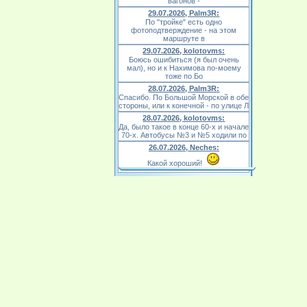
вагонов -
29.07.2026, Palm3R:
По "тройке" есть одно
фотоподтверждение - на этом
маршруте в
29.07.2026, kolotovms:
Боюсь ошибиться (я был очень
мал), но и к Нахимова по-моему
тоже по Бо
28.07.2026, Palm3R:
Спасибо. По Большой Морской в обе
стороны, или к конечной - по улице Л
28.07.2026, kolotovms:
Да, было такое в конце 60-х и начале
70-х. Автобусы №3 и №5 ходили по
26.07.2026, Neches:
Какой хороший!