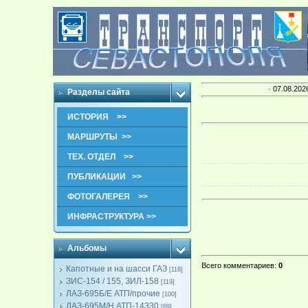
· 07.08.202
Разделы сайта
ИСТОРИЯ >>
МАРШРУТЫ >>
ТЕХ. ОТДЕЛ >>
ПУБЛИКАЦИИ >>
ФОТОГАЛЕРЕЯ >>
ИНФРАСТРУКТУРА >>
Альбомы
Всего комментариев
:
0
Капотные и на шасси ГАЗ
[118]
ЗИС-154 / 155, ЗИЛ-158
[119]
ЛАЗ-695Б/Е АТП/прочие
[100]
ЛАЗ-695М/Н АТП-14330
[69]