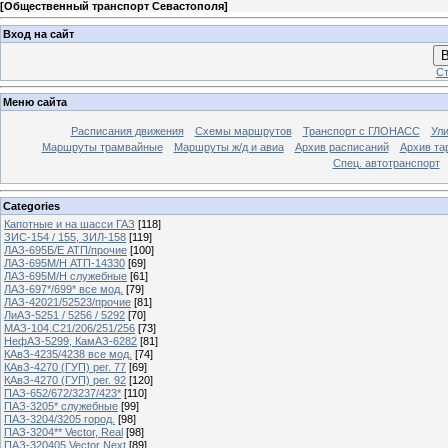
[
Общественный транспорт Севастополя
]
Вход на сайт
В
Ст
Меню сайта
Расписания движения
Схемы маршрутов
Транспорт с ГЛОНАСС
Ул
Маршруты трамвайные
Маршруты ж/д и авиа
Архив расписаний
Архив та
Спец. автотранспорт
Categories
Капотные и на шасси ГАЗ
[118]
ЗИС-154 / 155, ЗИЛ-158
[119]
ЛАЗ-695Б/Е АТП/прочие
[100]
ЛАЗ-695М/Н АТП-14330
[69]
ЛАЗ-695М/Н служебные
[61]
ЛАЗ-697*/699* все мод.
[79]
ЛАЗ-42021/52523/прочие
[81]
ЛиАЗ-5251 / 5256 / 5292
[70]
МАЗ-104.C21/206/251/256
[73]
НефАЗ-5299, КамАЗ-6282
[81]
КАвЗ-4235/4238 все мод.
[74]
КАвЗ-4270 (ГУП) рег. 77
[69]
КАвЗ-4270 (ГУП) рег. 92
[120]
ПАЗ-652/672/3237/423*
[110]
ПАЗ-3205* служебные
[99]
ПАЗ-3204/3205 город.
[98]
ПАЗ-3204** Vector, Real
[98]
ПАЗ-320405 Vector Next
[89]