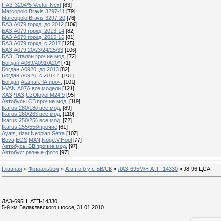
ПАЗ-3204*5 Vector Next
[83]
Marcopolo Bravis 3297-11
[79]
Marcopolo Bravis 3297-20
[76]
БАЗ А079 город. до 2012
[106]
БАЗ А079 город. 2013-14
[82]
БАЗ А079 город. 2015-16
[81]
БАЗ А079 город. с 2017
[125]
БАЗ А079.20/23/24/25/33
[106]
БАЗ, Эталон прочие мод.
[72]
Богдан А069/А091/А20*
[71]
Богдан А0920* до 2013
[82]
Богдан А0920* с 2014 г.
[101]
Богдан,Ataman,ЧА проч.
[101]
I-VAN А07А все модели
[121]
ХАЗ,ЧАЗ,UzOtoyol M24.9
[95]
Автобусы СВ прочие мод.
[119]
Ikarus 280/180 все мод.
[89]
Ikarus 260/263 все мод.
[110]
Ikarus 250/256 все мод.
[72]
Ikarus 255/556/прочие
[61]
Ayats,Irizar,Neoplan,Setra
[107]
Bova,EOS,MAN,Noge,V.Hool
[77]
Автобусы БВ прочие мод.
[97]
Автобус: разные фото
[97]
Главная
»
Фотоальбом
»
А в т о б у с БВ/СВ
»
ЛАЗ-695М/Н АТП-14330
» 98-96 ЦСА
ЛАЗ-695Н, АТП-14330.
5-й км Балаклавского шоссе, 31.01.2010