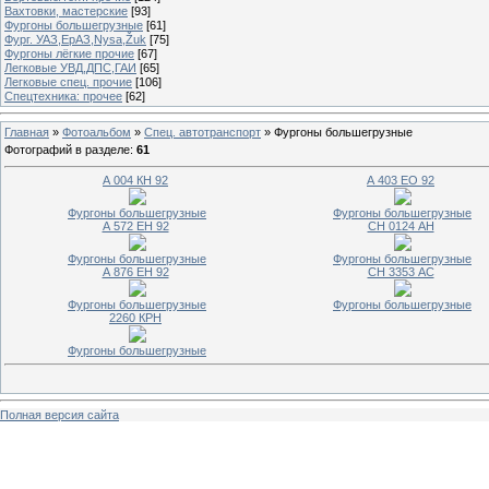
Вахтовки, мастерские
[93]
Фургоны большегрузные
[61]
Фург. УАЗ,ЕрАЗ,Nysa,Žuk
[75]
Фургоны лёгкие прочие
[67]
Легковые УВД,ДПС,ГАИ
[65]
Легковые спец. прочие
[106]
Спецтехника: прочее
[62]
Главная
»
Фотоальбом
»
Спец. автотранспорт
» Фургоны большегрузные
Фотографий в разделе
:
61
А 004 КН 92
А 403 ЕО 92
Фургоны большегрузные
Фургоны большегрузные
А 572 ЕН 92
СН 0124 АН
Фургоны большегрузные
Фургоны большегрузные
А 876 ЕН 92
СН 3353 АС
Фургоны большегрузные
Фургоны большегрузные
2260 КРН
Фургоны большегрузные
Полная версия сайта