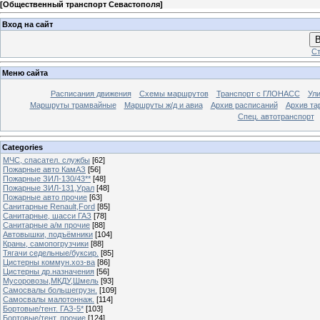
[
Общественный транспорт Севастополя
]
Вход на сайт
В
Ст
Меню сайта
Расписания движения
Схемы маршрутов
Транспорт с ГЛОНАСС
Ул
Маршруты трамвайные
Маршруты ж/д и авиа
Архив расписаний
Архив та
Спец. автотранспорт
Categories
МЧС, спасател. службы
[62]
Пожарные авто КамАЗ
[56]
Пожарные ЗИЛ-130/43**
[48]
Пожарные ЗИЛ-131,Урал
[48]
Пожарные авто прочие
[63]
Санитарные Renault,Ford
[85]
Санитарные, шасси ГАЗ
[78]
Санитарные а/м прочие
[88]
Автовышки, подъёмники
[104]
Краны, самопогрузчики
[88]
Тягачи седельные/буксир.
[85]
Цистерны коммун.хоз-ва
[86]
Цистерны др.назначения
[56]
Мусоровозы,МКДУ,Шмель
[93]
Самосвалы большегрузн.
[109]
Самосвалы малотоннаж.
[114]
Бортовые/тент. ГАЗ-5*
[103]
Бортовые/тент. прочие
[124]