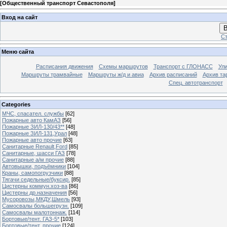
[
Общественный транспорт Севастополя
]
Вход на сайт
В
Ст
Меню сайта
Расписания движения
Схемы маршрутов
Транспорт с ГЛОНАСС
Ул
Маршруты трамвайные
Маршруты ж/д и авиа
Архив расписаний
Архив та
Спец. автотранспорт
Categories
МЧС, спасател. службы
[62]
Пожарные авто КамАЗ
[56]
Пожарные ЗИЛ-130/43**
[48]
Пожарные ЗИЛ-131,Урал
[48]
Пожарные авто прочие
[63]
Санитарные Renault,Ford
[85]
Санитарные, шасси ГАЗ
[78]
Санитарные а/м прочие
[88]
Автовышки, подъёмники
[104]
Краны, самопогрузчики
[88]
Тягачи седельные/буксир.
[85]
Цистерны коммун.хоз-ва
[86]
Цистерны др.назначения
[56]
Мусоровозы,МКДУ,Шмель
[93]
Самосвалы большегрузн.
[109]
Самосвалы малотоннаж.
[114]
Бортовые/тент. ГАЗ-5*
[103]
Бортовые/тент. прочие
[124]