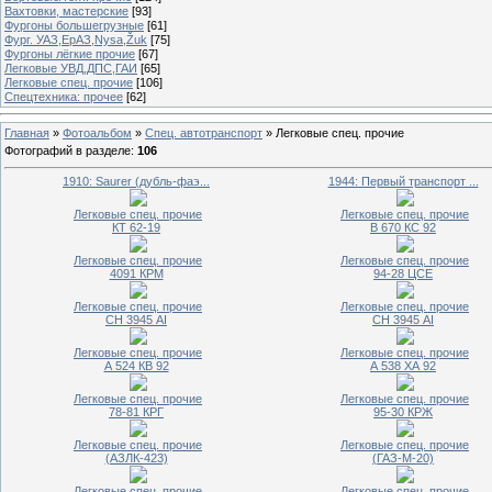
Вахтовки, мастерские
[93]
Фургоны большегрузные
[61]
Фург. УАЗ,ЕрАЗ,Nysa,Žuk
[75]
Фургоны лёгкие прочие
[67]
Легковые УВД,ДПС,ГАИ
[65]
Легковые спец. прочие
[106]
Спецтехника: прочее
[62]
Главная
»
Фотоальбом
»
Спец. автотранспорт
» Легковые спец. прочие
Фотографий в разделе
:
106
1910: Saurer (дубль-фаэ...
1944: Первый транспорт ...
Легковые спец. прочие
Легковые спец. прочие
КТ 62-19
В 670 КС 92
Легковые спец. прочие
Легковые спец. прочие
4091 КРМ
94-28 ЦСЕ
Легковые спец. прочие
Легковые спец. прочие
СН 3945 АI
СН 3945 АI
Легковые спец. прочие
Легковые спец. прочие
А 524 КВ 92
А 538 ХА 92
Легковые спец. прочие
Легковые спец. прочие
78-81 КРГ
95-30 КРЖ
Легковые спец. прочие
Легковые спец. прочие
(АЗЛК-423)
(ГАЗ-М-20)
Легковые спец. прочие
Легковые спец. прочие