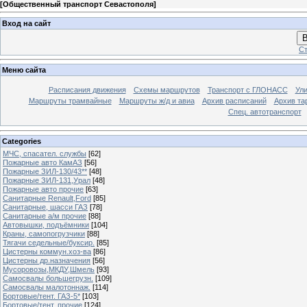
[
Общественный транспорт Севастополя
]
Вход на сайт
В
Ст
Меню сайта
Расписания движения
Схемы маршрутов
Транспорт с ГЛОНАСС
Ул
Маршруты трамвайные
Маршруты ж/д и авиа
Архив расписаний
Архив та
Спец. автотранспорт
Categories
МЧС, спасател. службы
[62]
Пожарные авто КамАЗ
[56]
Пожарные ЗИЛ-130/43**
[48]
Пожарные ЗИЛ-131,Урал
[48]
Пожарные авто прочие
[63]
Санитарные Renault,Ford
[85]
Санитарные, шасси ГАЗ
[78]
Санитарные а/м прочие
[88]
Автовышки, подъёмники
[104]
Краны, самопогрузчики
[88]
Тягачи седельные/буксир.
[85]
Цистерны коммун.хоз-ва
[86]
Цистерны др.назначения
[56]
Мусоровозы,МКДУ,Шмель
[93]
Самосвалы большегрузн.
[109]
Самосвалы малотоннаж.
[114]
Бортовые/тент. ГАЗ-5*
[103]
Бортовые/тент. прочие
[124]