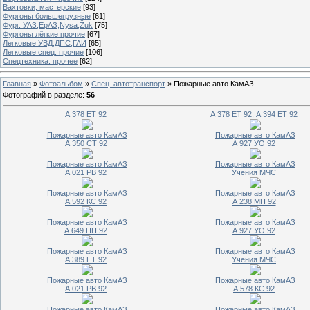
Вахтовки, мастерские
[93]
Фургоны большегрузные
[61]
Фург. УАЗ,ЕрАЗ,Nysa,Žuk
[75]
Фургоны лёгкие прочие
[67]
Легковые УВД,ДПС,ГАИ
[65]
Легковые спец. прочие
[106]
Спецтехника: прочее
[62]
Главная
»
Фотоальбом
»
Спец. автотранспорт
» Пожарные авто КамАЗ
Фотографий в разделе
:
56
А 378 ЕТ 92
А 378 ЕТ 92, А 394 ЕТ 92
Пожарные авто КамАЗ
Пожарные авто КамАЗ
А 350 СТ 92
А 927 УО 92
Пожарные авто КамАЗ
Пожарные авто КамАЗ
А 021 РВ 92
Учения МЧС
Пожарные авто КамАЗ
Пожарные авто КамАЗ
А 592 КС 92
А 238 МН 92
Пожарные авто КамАЗ
Пожарные авто КамАЗ
А 649 НН 92
А 927 УО 92
Пожарные авто КамАЗ
Пожарные авто КамАЗ
А 389 ЕТ 92
Учения МЧС
Пожарные авто КамАЗ
Пожарные авто КамАЗ
А 021 РВ 92
А 578 КС 92
Пожарные авто КамАЗ
Пожарные авто КамАЗ