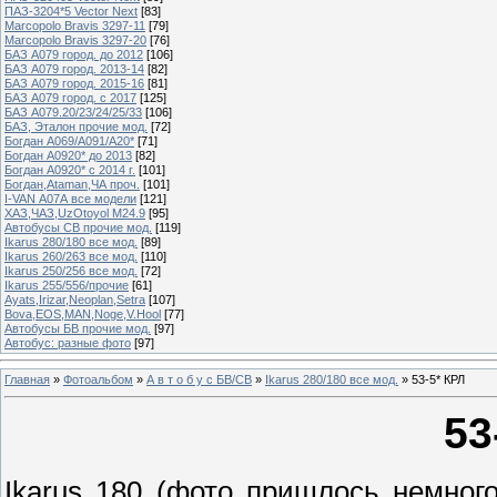
ПАЗ-3204*5 Vector Next
[83]
Marcopolo Bravis 3297-11
[79]
Marcopolo Bravis 3297-20
[76]
БАЗ А079 город. до 2012
[106]
БАЗ А079 город. 2013-14
[82]
БАЗ А079 город. 2015-16
[81]
БАЗ А079 город. с 2017
[125]
БАЗ А079.20/23/24/25/33
[106]
БАЗ, Эталон прочие мод.
[72]
Богдан А069/А091/А20*
[71]
Богдан А0920* до 2013
[82]
Богдан А0920* с 2014 г.
[101]
Богдан,Ataman,ЧА проч.
[101]
I-VAN А07А все модели
[121]
ХАЗ,ЧАЗ,UzOtoyol M24.9
[95]
Автобусы СВ прочие мод.
[119]
Ikarus 280/180 все мод.
[89]
Ikarus 260/263 все мод.
[110]
Ikarus 250/256 все мод.
[72]
Ikarus 255/556/прочие
[61]
Ayats,Irizar,Neoplan,Setra
[107]
Bova,EOS,MAN,Noge,V.Hool
[77]
Автобусы БВ прочие мод.
[97]
Автобус: разные фото
[97]
Главная
»
Фотоальбом
»
А в т о б у с БВ/СВ
»
Ikarus 280/180 все мод.
» 53-5* КРЛ
53
Ikarus 180 (фото пришлось немног