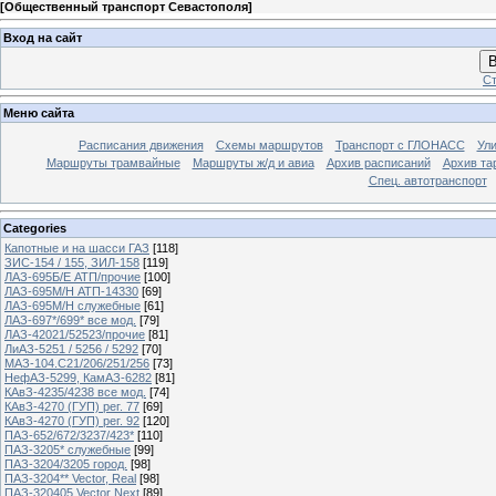
[
Общественный транспорт Севастополя
]
Вход на сайт
В
Ст
Меню сайта
Расписания движения
Схемы маршрутов
Транспорт с ГЛОНАСС
Ул
Маршруты трамвайные
Маршруты ж/д и авиа
Архив расписаний
Архив та
Спец. автотранспорт
Categories
Капотные и на шасси ГАЗ
[118]
ЗИС-154 / 155, ЗИЛ-158
[119]
ЛАЗ-695Б/Е АТП/прочие
[100]
ЛАЗ-695М/Н АТП-14330
[69]
ЛАЗ-695М/Н служебные
[61]
ЛАЗ-697*/699* все мод.
[79]
ЛАЗ-42021/52523/прочие
[81]
ЛиАЗ-5251 / 5256 / 5292
[70]
МАЗ-104.C21/206/251/256
[73]
НефАЗ-5299, КамАЗ-6282
[81]
КАвЗ-4235/4238 все мод.
[74]
КАвЗ-4270 (ГУП) рег. 77
[69]
КАвЗ-4270 (ГУП) рег. 92
[120]
ПАЗ-652/672/3237/423*
[110]
ПАЗ-3205* служебные
[99]
ПАЗ-3204/3205 город.
[98]
ПАЗ-3204** Vector, Real
[98]
ПАЗ-320405 Vector Next
[89]