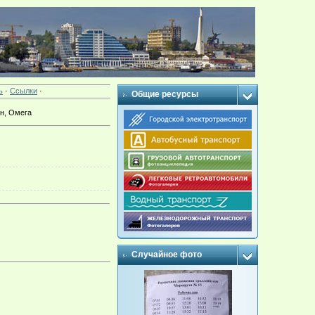
ь
·
Ссылки
·
Общие ресурсы
ан, Омега
Случайное фото