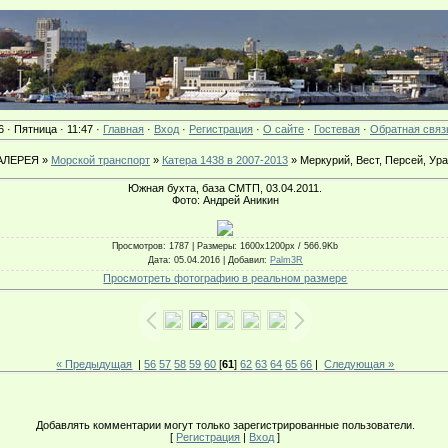
6 · Пятница · 11:47 ·
Главная
·
Вход
·
Регистрация
·
О сайте
·
Гостевая
·
Обратная связ
АЛЕРЕЯ »
Морской транспорт
»
Катера 1438 в 2007-2013
» Меркурий, Вест, Персей, Ур
Южная бухта, база СМТП, 03.04.2011.
Фото: Андрей Аникин
Просмотров
: 1787 |
Размеры
: 1600x1200px / 566.9Kb
Дата
: 05.04.2016 |
Добавил
:
Palm3R
Просмотреть фотографию в реальном размере
« Предыдущая
|
56
57
58
59
60
[
61
]
62
63
64
65
66
|
Следующая »
Добавлять комментарии могут только зарегистрированные пользователи.
[
Регистрация
|
Вход
]