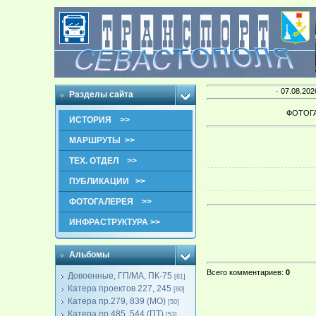
· 07.08.202
Разделы сайта
ФОТОГ
ИСТОРИЯ >>
МАРШРУТЫ >>
ТЕХ. ОТДЕЛ >>
ПУБЛИКАЦИИ >>
ФОТОГАЛЕРЕЯ >>
ИНФРАСТРУКТУРА >>
Альбомы
Всего комментариев
:
0
Довоенные, ГП/МА, ПК-75
[81]
Катера проектов 227, 245
[80]
Катера пр.279, 839 (МО)
[50]
Катера пр.485, 544 (ПТ)
[53]