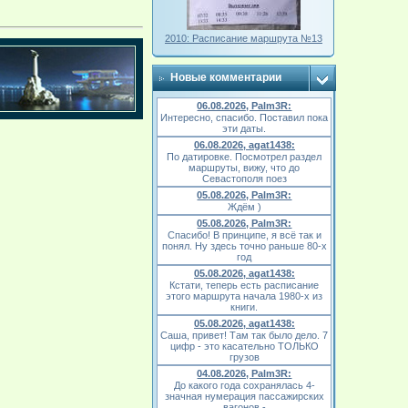
2010: Расписание маршрута №13
Новые комментарии
06.08.2026, Palm3R:
Интересно, спасибо. Поставил пока
эти даты.
06.08.2026, agat1438:
По датировке. Посмотрел раздел
маршруты, вижу, что до
Севастополя поез
05.08.2026, Palm3R:
Ждём )
05.08.2026, Palm3R:
Спасибо! В принципе, я всё так и
понял. Ну здесь точно раньше 80-х
год
05.08.2026, agat1438:
Кстати, теперь есть расписание
этого маршрута начала 1980-х из
книги.
05.08.2026, agat1438:
Саша, привет! Там так было дело. 7
цифр - это касательно ТОЛЬКО
грузов
04.08.2026, Palm3R:
До какого года сохранялась 4-
значная нумерация пассажирских
вагонов -