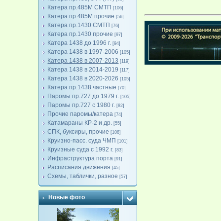
Катера пр.485М СМТП
[106]
Катера пр.485М прочие
[56]
Катера пр.1430 СМТП
[76]
Катера пр.1430 прочие
[97]
Катера 1438 до 1996 г.
[94]
Катера 1438 в 1997-2006
[105]
Катера 1438 в 2007-2013
[119]
Катера 1438 в 2014-2019
[117]
Катера 1438 в 2020-2026
[105]
Катера пр.1438 частные
[70]
Паромы пр.727 до 1979 г.
[105]
Паромы пр.727 с 1980 г.
[82]
Прочие паромы/катера
[74]
Катамараны КР-2 и др.
[55]
СПК, буксиры, прочие
[108]
Круизно-пасс. суда ЧМП
[101]
Круизные суда с 1992 г.
[83]
Инфраструктура порта
[91]
Расписания движения
[45]
Схемы, таблички, разное
[57]
Новые фото