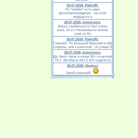
29.07.2026, Palm3R:
По "тройке" есть одно
фотоподтверждение - на этом
маршруте в
29.07.2026, kolotovms:
Боюсь ошибиться (я был очень
мал), но и к Нахимова по-моему
тоже по Бо
28.07.2026, Palm3R:
Спасибо. По Большой Морской в обе
стороны, или к конечной - по улице Л
28.07.2026, kolotovms:
Да, было такое в конце 60-х и начале
70-х. Автобусы №3 и №5 ходили по
26.07.2026, Neches:
Какой хороший!