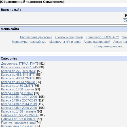
[
Общественный транспорт Севастополя
]
Вход на сайт
В
Ст
Меню сайта
Расписания движения
Схемы маршрутов
Транспорт с ГЛОНАСС
Ул
Маршруты трамвайные
Маршруты ж/д и авиа
Архив расписаний
Архив та
Спец. автотранспорт
Categories
Довоенные, ГП/МА, ПК-75
[81]
Катера проектов 227, 245
[80]
Катера пр.279, 839 (МО)
[50]
Катера пр.485, 544 (ПТ)
[53]
Катера пр.485М СМТП
[106]
Катера пр.485М прочие
[56]
Катера пр.1430 СМТП
[76]
Катера пр.1430 прочие
[97]
Катера 1438 до 1996 г.
[94]
Катера 1438 в 1997-2006
[105]
Катера 1438 в 2007-2013
[119]
Катера 1438 в 2014-2019
[117]
Катера 1438 в 2020-2026
[105]
Катера пр.1438 частные
[70]
Паромы пр.727 до 1979 г.
[105]
Паромы пр.727 с 1980 г.
[82]
Прочие паромы/катера
[74]
Катамараны КР-2 и др.
[55]