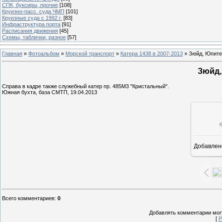
СПК, буксиры, прочие
[108]
Круизно-пасс. суда ЧМП
[101]
Круизные суда с 1992 г.
[83]
Инфраструктура порта
[91]
Расписания движения
[45]
Схемы, таблички, разное
[57]
Главная
»
Фотоальбом
»
Морской транспорт
»
Катера 1438 в 2007-2013
» Зюйд, Юпите
Зюйд,
Справа в кадре также служебный катер пр. 485М3 "Кристальный".
Южная бухта, база СМТП, 19.04.2013
Добавлен
16
Всего комментариев
:
0
Добавлять комментарии могу
[
Р