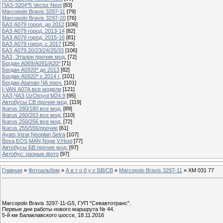
ПАЗ-3204*5 Vector Next
[83]
Marcopolo Bravis 3297-11
[79]
Marcopolo Bravis 3297-20
[76]
БАЗ А079 город. до 2012
[106]
БАЗ А079 город. 2013-14
[82]
БАЗ А079 город. 2015-16
[81]
БАЗ А079 город. с 2017
[125]
БАЗ А079.20/23/24/25/33
[106]
БАЗ, Эталон прочие мод.
[72]
Богдан А069/А091/А20*
[71]
Богдан А0920* до 2013
[82]
Богдан А0920* с 2014 г.
[101]
Богдан,Ataman,ЧА проч.
[101]
I-VAN А07А все модели
[121]
ХАЗ,ЧАЗ,UzOtoyol M24.9
[95]
Автобусы СВ прочие мод.
[119]
Ikarus 280/180 все мод.
[89]
Ikarus 260/263 все мод.
[110]
Ikarus 250/256 все мод.
[72]
Ikarus 255/556/прочие
[61]
Ayats,Irizar,Neoplan,Setra
[107]
Bova,EOS,MAN,Noge,V.Hool
[77]
Автобусы БВ прочие мод.
[97]
Автобус: разные фото
[97]
Главная
»
Фотоальбом
»
А в т о б у с БВ/СВ
»
Marcopolo Bravis 3297-11
» ХМ 031 77
Marcopolo Bravis 3297-11-G5, ГУП "Севавтотранс".
Первые дни работы нового маршрута № 44.
5-й км Балаклавского шоссе, 18.11.2016