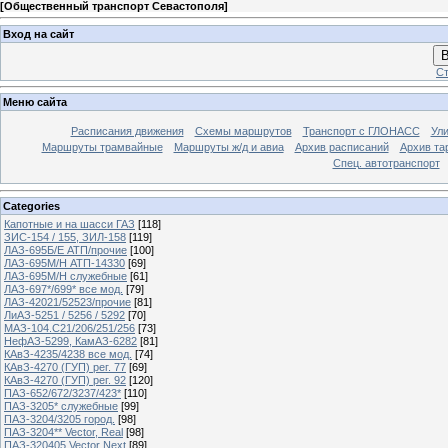
[
Общественный транспорт Севастополя
]
Вход на сайт
В
Ст
Меню сайта
Расписания движения
Схемы маршрутов
Транспорт с ГЛОНАСС
Ул
Маршруты трамвайные
Маршруты ж/д и авиа
Архив расписаний
Архив та
Спец. автотранспорт
Categories
Капотные и на шасси ГАЗ
[118]
ЗИС-154 / 155, ЗИЛ-158
[119]
ЛАЗ-695Б/Е АТП/прочие
[100]
ЛАЗ-695М/Н АТП-14330
[69]
ЛАЗ-695М/Н служебные
[61]
ЛАЗ-697*/699* все мод.
[79]
ЛАЗ-42021/52523/прочие
[81]
ЛиАЗ-5251 / 5256 / 5292
[70]
МАЗ-104.C21/206/251/256
[73]
НефАЗ-5299, КамАЗ-6282
[81]
КАвЗ-4235/4238 все мод.
[74]
КАвЗ-4270 (ГУП) рег. 77
[69]
КАвЗ-4270 (ГУП) рег. 92
[120]
ПАЗ-652/672/3237/423*
[110]
ПАЗ-3205* служебные
[99]
ПАЗ-3204/3205 город.
[98]
ПАЗ-3204** Vector, Real
[98]
ПАЗ-320405 Vector Next
[89]