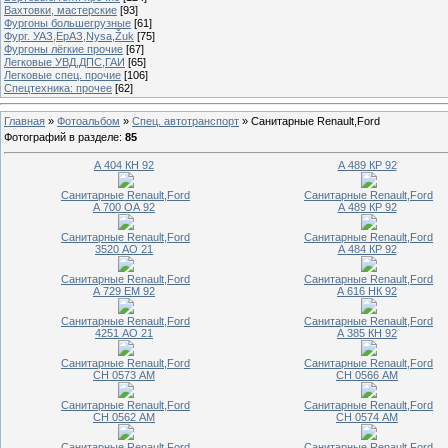
Вахтовки, мастерские
[93]
Фургоны большегрузные
[61]
Фург. УАЗ,ЕрАЗ,Nysa,Žuk
[75]
Фургоны лёгкие прочие
[67]
Легковые УВД,ДПС,ГАИ
[65]
Легковые спец. прочие
[106]
Спецтехника: прочее
[62]
Главная
»
Фотоальбом
»
Спец. автотранспорт
» Санитарные Renault,Ford
Фотографий в разделе
:
85
А 404 КН 92
А 489 КР 92
Санитарные Renault,Ford
Санитарные Renault,Ford
А 700 ОА 92
А 489 КР 92
Санитарные Renault,Ford
Санитарные Renault,Ford
3520 АО 21
А 484 КР 92
Санитарные Renault,Ford
Санитарные Renault,Ford
А 729 ЕМ 92
А 616 НК 92
Санитарные Renault,Ford
Санитарные Renault,Ford
4251 АО 21
А 385 КН 92
Санитарные Renault,Ford
Санитарные Renault,Ford
СН 0573 АМ
СН 0566 АМ
Санитарные Renault,Ford
Санитарные Renault,Ford
СН 0562 АМ
СН 0574 АМ
Санитарные Renault,Ford
Санитарные Renault,Ford