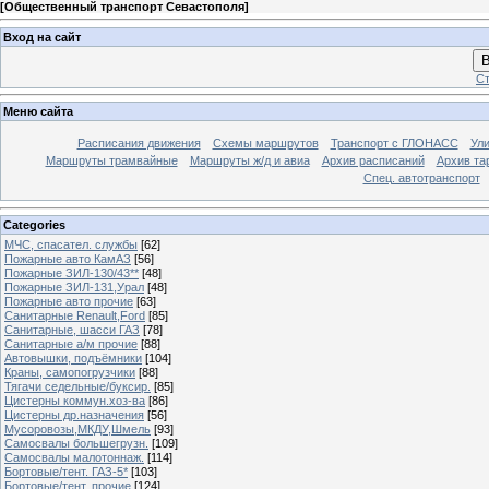
[
Общественный транспорт Севастополя
]
Вход на сайт
В
Ст
Меню сайта
Расписания движения
Схемы маршрутов
Транспорт с ГЛОНАСС
Ул
Маршруты трамвайные
Маршруты ж/д и авиа
Архив расписаний
Архив та
Спец. автотранспорт
Categories
МЧС, спасател. службы
[62]
Пожарные авто КамАЗ
[56]
Пожарные ЗИЛ-130/43**
[48]
Пожарные ЗИЛ-131,Урал
[48]
Пожарные авто прочие
[63]
Санитарные Renault,Ford
[85]
Санитарные, шасси ГАЗ
[78]
Санитарные а/м прочие
[88]
Автовышки, подъёмники
[104]
Краны, самопогрузчики
[88]
Тягачи седельные/буксир.
[85]
Цистерны коммун.хоз-ва
[86]
Цистерны др.назначения
[56]
Мусоровозы,МКДУ,Шмель
[93]
Самосвалы большегрузн.
[109]
Самосвалы малотоннаж.
[114]
Бортовые/тент. ГАЗ-5*
[103]
Бортовые/тент. прочие
[124]