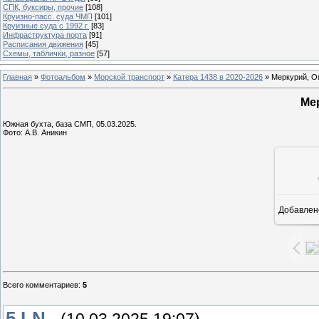
СПК, буксиры, прочие
[108]
Круизно-пасс. суда ЧМП
[101]
Круизные суда с 1992 г.
[83]
Инфраструктура порта
[91]
Расписания движения
[45]
Схемы, таблички, разное
[57]
Главная
»
Фотоальбом
»
Морской транспорт
»
Катера 1438 в 2020-2026
» Меркурий, О
Ме
Южная бухта, база СМП, 05.03.2025.
Фото: А.В. Аникин
Добавлен
1
Всего комментариев
:
5
5
I-N