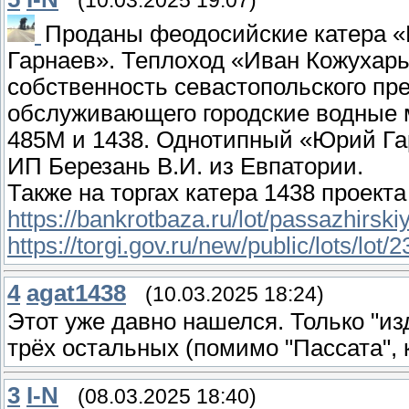
(10.03.2025 19:07)
Проданы феодосийские катера 
Гарнаев». Теплоход «Иван Кожухарь
собственность севастопольского пр
обслуживающего городские водные 
485М и 1438. Однотипный «Юрий Гар
ИП Березань В.И. из Евпатории.
Также на торгах катера 1438 проекта
https://bankrotbaza.ru/lot/passazhirski
https://torgi.gov.ru/new/public/lots/l
4
agat1438
(10.03.2025 18:24)
Этот уже давно нашелся. Только "из
трёх остальных (помимо "Пассата", 
3
I-N
(08.03.2025 18:40)