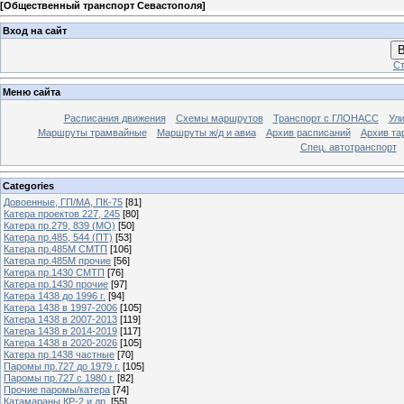
[
Общественный транспорт Севастополя
]
Вход на сайт
В
Ст
Меню сайта
Расписания движения
Схемы маршрутов
Транспорт с ГЛОНАСС
Ул
Маршруты трамвайные
Маршруты ж/д и авиа
Архив расписаний
Архив та
Спец. автотранспорт
Categories
Довоенные, ГП/МА, ПК-75
[81]
Катера проектов 227, 245
[80]
Катера пр.279, 839 (МО)
[50]
Катера пр.485, 544 (ПТ)
[53]
Катера пр.485М СМТП
[106]
Катера пр.485М прочие
[56]
Катера пр.1430 СМТП
[76]
Катера пр.1430 прочие
[97]
Катера 1438 до 1996 г.
[94]
Катера 1438 в 1997-2006
[105]
Катера 1438 в 2007-2013
[119]
Катера 1438 в 2014-2019
[117]
Катера 1438 в 2020-2026
[105]
Катера пр.1438 частные
[70]
Паромы пр.727 до 1979 г.
[105]
Паромы пр.727 с 1980 г.
[82]
Прочие паромы/катера
[74]
Катамараны КР-2 и др.
[55]