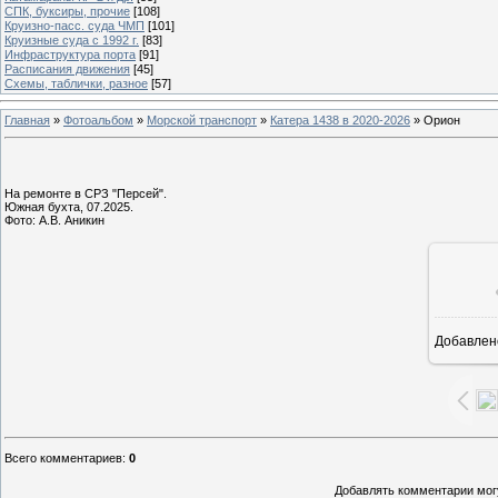
СПК, буксиры, прочие
[108]
Круизно-пасс. суда ЧМП
[101]
Круизные суда с 1992 г.
[83]
Инфраструктура порта
[91]
Расписания движения
[45]
Схемы, таблички, разное
[57]
Главная
»
Фотоальбом
»
Морской транспорт
»
Катера 1438 в 2020-2026
» Орион
На ремонте в СРЗ "Персей".
Южная бухта, 07.2025.
Фото: А.В. Аникин
Добавлен
1
Всего комментариев
:
0
Добавлять комментарии могу