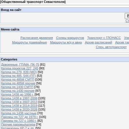
[
Общественный транспорт Севастополя
]
Вход на сайт
В
Ст
Меню сайта
Расписания движения
Схемы маршрутов
Транспорт с ГЛОНАСС
Ул
Маршруты трамвайные
Маршруты ж/д и авиа
Архив расписаний
Архив та
Спец. автотранспорт
Categories
Довоенные, ГП/МА, ПК-75
[81]
Катера проектов 227, 245
[80]
Катера пр.279, 839 (МО)
[50]
Катера пр.485, 544 (ПТ)
[53]
Катера пр.485М СМТП
[106]
Катера пр.485М прочие
[56]
Катера пр.1430 СМТП
[76]
Катера пр.1430 прочие
[97]
Катера 1438 до 1996 г.
[94]
Катера 1438 в 1997-2006
[105]
Катера 1438 в 2007-2013
[119]
Катера 1438 в 2014-2019
[117]
Катера 1438 в 2020-2026
[105]
Катера пр.1438 частные
[70]
Паромы пр.727 до 1979 г.
[105]
Паромы пр.727 с 1980 г.
[82]
Прочие паромы/катера
[74]
Катамараны КР-2 и др.
[55]