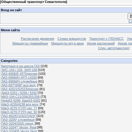
[
Общественный транспорт Севастополя
]
Вход на сайт
В
Ст
Меню сайта
Расписания движения
Схемы маршрутов
Транспорт с ГЛОНАСС
Ул
Маршруты трамвайные
Маршруты ж/д и авиа
Архив расписаний
Архив та
Спец. автотранспорт
Categories
Капотные и на шасси ГАЗ
[118]
ЗИС-154 / 155, ЗИЛ-158
[119]
ЛАЗ-695Б/Е АТП/прочие
[100]
ЛАЗ-695М/Н АТП-14330
[69]
ЛАЗ-695М/Н служебные
[61]
ЛАЗ-697*/699* все мод.
[79]
ЛАЗ-42021/52523/прочие
[81]
ЛиАЗ-5251 / 5256 / 5292
[70]
МАЗ-104.C21/206/251/256
[73]
НефАЗ-5299, КамАЗ-6282
[81]
КАвЗ-4235/4238 все мод.
[74]
КАвЗ-4270 (ГУП) рег. 77
[69]
КАвЗ-4270 (ГУП) рег. 92
[120]
ПАЗ-652/672/3237/423*
[110]
ПАЗ-3205* служебные
[99]
ПАЗ-3204/3205 город.
[98]
ПАЗ-3204** Vector, Real
[98]
ПАЗ-320405 Vector Next
[89]