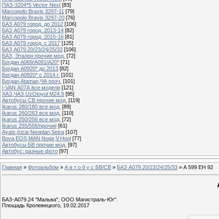
ПАЗ-3204*5 Vector Next
[83]
Marcopolo Bravis 3297-11
[79]
Marcopolo Bravis 3297-20
[76]
БАЗ А079 город. до 2012
[106]
БАЗ А079 город. 2013-14
[82]
БАЗ А079 город. 2015-16
[81]
БАЗ А079 город. с 2017
[125]
БАЗ А079.20/23/24/25/33
[106]
БАЗ, Эталон прочие мод.
[72]
Богдан А069/А091/А20*
[71]
Богдан А0920* до 2013
[82]
Богдан А0920* с 2014 г.
[101]
Богдан,Ataman,ЧА проч.
[101]
I-VAN А07А все модели
[121]
ХАЗ,ЧАЗ,UzOtoyol M24.9
[95]
Автобусы СВ прочие мод.
[119]
Ikarus 280/180 все мод.
[89]
Ikarus 260/263 все мод.
[110]
Ikarus 250/256 все мод.
[72]
Ikarus 255/556/прочие
[61]
Ayats,Irizar,Neoplan,Setra
[107]
Bova,EOS,MAN,Noge,V.Hool
[77]
Автобусы БВ прочие мод.
[97]
Автобус: разные фото
[97]
Главная
»
Фотоальбом
»
А в т о б у с БВ/СВ
»
БАЗ А079.20/23/24/25/33
» А 599 ЕН 92
БАЗ-А079.24 "Мальва", ООО Магистраль-Юг".
Площадь Кролевецкого, 19.02.2017