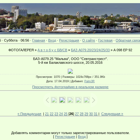
6 · Суббота · 06:56 ·
Главная
·
Вход
·
Регистрация
·
О сайте
·
Гостевая
·
Обратная связ
ФОТОГАЛЕРЕЯ »
А в т о б у с БВ/СВ
»
БАЗ А079.20/23/24/25/33
» А 098 ЕР 92
БАЗ-А079.25 "Мальва", ООО "Севтранстрест".
5-й км Балаклавского шоссе, 20.05.2016
Просмотров
: 1070 |
Размеры
: 1024x768px / 351.9Kb
Дата
: 17.04.2019 |
Добавил
:
Palm3R
Просмотреть фотографию в реальном размере
« Предыдущая
|
21
22
23
24
25
[
26
]
27
28
29
30
31
|
Следующая »
Добавлять комментарии могут только зарегистрированные пользователи.
[
Регистрация
|
Вход
]