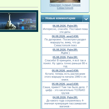
Проспект (улица) Героев
Севастополя
Новые комментарии
06.08.2026, Palm3R:
Интересно, спасибо. Поставил пока
эти даты.
06.08.2026, agat1438:
По датировке. Посмотрел раздел
маршруты, вижу, что до
Севастополя поез
05.08.2026, Palm3R:
Ждём )
05.08.2026, Palm3R:
Спасибо! В принципе, я всё так и
понял. Ну здесь точно раньше 80-х
год
05.08.2026, agat1438:
Кстати, теперь есть расписание
этого маршрута начала 1980-х из
книги.
05.08.2026, agat1438:
Саша, привет! Там так было дело. 7
цифр - это касательно ТОЛЬКО
грузов
04.08.2026, Palm3R:
До какого года сохранялась 4-
значная нумерация пассажирских
вагонов -