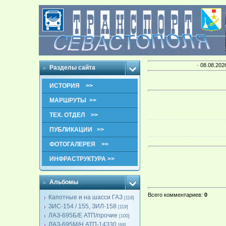
· 08.08.202
Разделы сайта
ИСТОРИЯ >>
МАРШРУТЫ >>
ТЕХ. ОТДЕЛ >>
ПУБЛИКАЦИИ >>
ФОТОГАЛЕРЕЯ >>
ИНФРАСТРУКТУРА >>
Альбомы
Всего комментариев
:
0
Капотные и на шасси ГАЗ
[118]
ЗИС-154 / 155, ЗИЛ-158
[119]
ЛАЗ-695Б/Е АТП/прочие
[100]
ЛАЗ-695М/Н АТП-14330
[69]