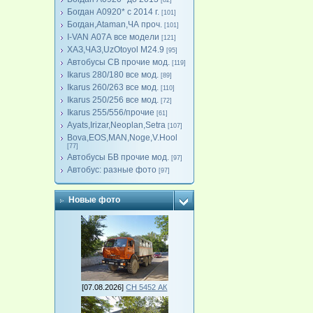
[82]
Богдан А0920* с 2014 г.
[101]
Богдан,Ataman,ЧА проч.
[101]
I-VAN А07А все модели
[121]
ХАЗ,ЧАЗ,UzOtoyol M24.9
[95]
Автобусы СВ прочие мод.
[119]
Ikarus 280/180 все мод.
[89]
Ikarus 260/263 все мод.
[110]
Ikarus 250/256 все мод.
[72]
Ikarus 255/556/прочие
[61]
Ayats,Irizar,Neoplan,Setra
[107]
Bova,EOS,MAN,Noge,V.Hool
[77]
Автобусы БВ прочие мод.
[97]
Автобус: разные фото
[97]
Новые фото
[07.08.2026]
СН 5452 АК