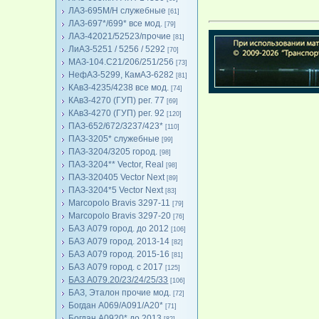
ЛАЗ-695М/Н служебные
[61]
ЛАЗ-697*/699* все мод.
[79]
ЛАЗ-42021/52523/прочие
[81]
ЛиАЗ-5251 / 5256 / 5292
[70]
МАЗ-104.C21/206/251/256
[73]
НефАЗ-5299, КамАЗ-6282
[81]
КАвЗ-4235/4238 все мод.
[74]
КАвЗ-4270 (ГУП) рег. 77
[69]
КАвЗ-4270 (ГУП) рег. 92
[120]
ПАЗ-652/672/3237/423*
[110]
ПАЗ-3205* служебные
[99]
ПАЗ-3204/3205 город.
[98]
ПАЗ-3204** Vector, Real
[98]
ПАЗ-320405 Vector Next
[89]
ПАЗ-3204*5 Vector Next
[83]
Marcopolo Bravis 3297-11
[79]
Marcopolo Bravis 3297-20
[76]
БАЗ А079 город. до 2012
[106]
БАЗ А079 город. 2013-14
[82]
БАЗ А079 город. 2015-16
[81]
БАЗ А079 город. с 2017
[125]
БАЗ А079.20/23/24/25/33
[106]
БАЗ, Эталон прочие мод.
[72]
Богдан А069/А091/А20*
[71]
Богдан А0920* до 2013