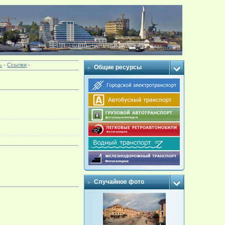
ь
·
Ссылки
·
Общие ресурсы
Случайное фото