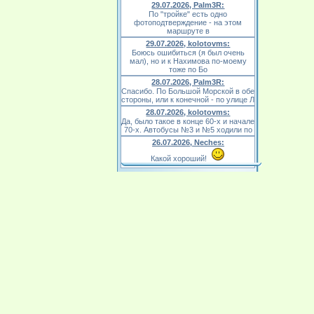
29.07.2026, Palm3R:
По "тройке" есть одно
фотоподтверждение - на этом
маршруте в
29.07.2026, kolotovms:
Боюсь ошибиться (я был очень
мал), но и к Нахимова по-моему
тоже по Бо
28.07.2026, Palm3R:
Спасибо. По Большой Морской в обе
стороны, или к конечной - по улице Л
28.07.2026, kolotovms:
Да, было такое в конце 60-х и начале
70-х. Автобусы №3 и №5 ходили по
26.07.2026, Neches:
Какой хороший!