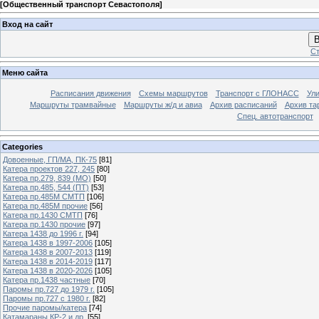
[
Общественный транспорт Севастополя
]
Вход на сайт
В
Ст
Меню сайта
Расписания движения
Схемы маршрутов
Транспорт с ГЛОНАСС
Ул
Маршруты трамвайные
Маршруты ж/д и авиа
Архив расписаний
Архив та
Спец. автотранспорт
Categories
Довоенные, ГП/МА, ПК-75
[81]
Катера проектов 227, 245
[80]
Катера пр.279, 839 (МО)
[50]
Катера пр.485, 544 (ПТ)
[53]
Катера пр.485М СМТП
[106]
Катера пр.485М прочие
[56]
Катера пр.1430 СМТП
[76]
Катера пр.1430 прочие
[97]
Катера 1438 до 1996 г.
[94]
Катера 1438 в 1997-2006
[105]
Катера 1438 в 2007-2013
[119]
Катера 1438 в 2014-2019
[117]
Катера 1438 в 2020-2026
[105]
Катера пр.1438 частные
[70]
Паромы пр.727 до 1979 г.
[105]
Паромы пр.727 с 1980 г.
[82]
Прочие паромы/катера
[74]
Катамараны КР-2 и др.
[55]