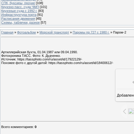
СПК, буксиры, прочие
[108]
Круизно-пасс. суда ЧМП
[101]
Круизные суда с 1992 г.
[83]
Инфраструктура порта
[91]
Расписания движения
[45]
Схемы, таблички, разное
[57]
Главная
»
Фотоальбом
»
Морской транспорт
»
Паромы пр.727 с 1980 г.
» Паром-2
Артиллерийская бухта, 01.04.1987 или 09.04.1990.
Фотохроника ТАСС. Фото: К. Дудченко.
Источник: https://tassphoto.com/ru/asset/id/17922129/-
Похожее фото с другой датой: https://tassphoto.com/ru/asset/id/18400612/-
Добавлен
Всего комментариев
:
0