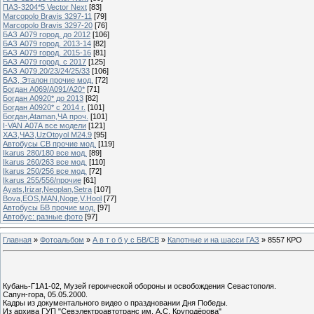
ПАЗ-3204*5 Vector Next
[83]
Marcopolo Bravis 3297-11
[79]
Marcopolo Bravis 3297-20
[76]
БАЗ А079 город. до 2012
[106]
БАЗ А079 город. 2013-14
[82]
БАЗ А079 город. 2015-16
[81]
БАЗ А079 город. с 2017
[125]
БАЗ А079.20/23/24/25/33
[106]
БАЗ, Эталон прочие мод.
[72]
Богдан А069/А091/А20*
[71]
Богдан А0920* до 2013
[82]
Богдан А0920* с 2014 г.
[101]
Богдан,Ataman,ЧА проч.
[101]
I-VAN А07А все модели
[121]
ХАЗ,ЧАЗ,UzOtoyol M24.9
[95]
Автобусы СВ прочие мод.
[119]
Ikarus 280/180 все мод.
[89]
Ikarus 260/263 все мод.
[110]
Ikarus 250/256 все мод.
[72]
Ikarus 255/556/прочие
[61]
Ayats,Irizar,Neoplan,Setra
[107]
Bova,EOS,MAN,Noge,V.Hool
[77]
Автобусы БВ прочие мод.
[97]
Автобус: разные фото
[97]
Главная
»
Фотоальбом
»
А в т о б у с БВ/СВ
»
Капотные и на шасси ГАЗ
» 8557 КРО
Кубань-Г1А1-02, Музей героической обороны и освобождения Севастополя.
Сапун-гора, 05.05.2000.
Кадры из документального видео о праздновании Дня Победы.
Из архива ГУП "Севэлектроавтотранс им. А.С. Круподёрова"