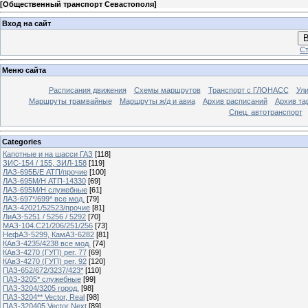
[
Общественный транспорт Севастополя
]
Вход на сайт
В
Ст
Меню сайта
Расписания движения
Схемы маршрутов
Транспорт с ГЛОНАСС
Ул
Маршруты трамвайные
Маршруты ж/д и авиа
Архив расписаний
Архив та
Спец. автотранспорт
Categories
Капотные и на шасси ГАЗ
[118]
ЗИС-154 / 155, ЗИЛ-158
[119]
ЛАЗ-695Б/Е АТП/прочие
[100]
ЛАЗ-695М/Н АТП-14330
[69]
ЛАЗ-695М/Н служебные
[61]
ЛАЗ-697*/699* все мод.
[79]
ЛАЗ-42021/52523/прочие
[81]
ЛиАЗ-5251 / 5256 / 5292
[70]
МАЗ-104.C21/206/251/256
[73]
НефАЗ-5299, КамАЗ-6282
[81]
КАвЗ-4235/4238 все мод.
[74]
КАвЗ-4270 (ГУП) рег. 77
[69]
КАвЗ-4270 (ГУП) рег. 92
[120]
ПАЗ-652/672/3237/423*
[110]
ПАЗ-3205* служебные
[99]
ПАЗ-3204/3205 город.
[98]
ПАЗ-3204** Vector, Real
[98]
ПАЗ-320405 Vector Next
[89]