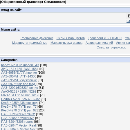
[
Общественный транспорт Севастополя
]
Вход на сайт
В
Ст
Меню сайта
Расписания движения
Схемы маршрутов
Транспорт с ГЛОНАСС
Ул
Маршруты трамвайные
Маршруты ж/д и авиа
Архив расписаний
Архив та
Спец. автотранспорт
Categories
Капотные и на шасси ГАЗ
[118]
ЗИС-154 / 155, ЗИЛ-158
[119]
ЛАЗ-695Б/Е АТП/прочие
[100]
ЛАЗ-695М/Н АТП-14330
[69]
ЛАЗ-695М/Н служебные
[61]
ЛАЗ-697*/699* все мод.
[79]
ЛАЗ-42021/52523/прочие
[81]
ЛиАЗ-5251 / 5256 / 5292
[70]
МАЗ-104.C21/206/251/256
[73]
НефАЗ-5299, КамАЗ-6282
[81]
КАвЗ-4235/4238 все мод.
[74]
КАвЗ-4270 (ГУП) рег. 77
[69]
КАвЗ-4270 (ГУП) рег. 92
[120]
ПАЗ-652/672/3237/423*
[110]
ПАЗ-3205* служебные
[99]
ПАЗ-3204/3205 город.
[98]
ПАЗ-3204** Vector, Real
[98]
ПАЗ-320405 Vector Next
[89]