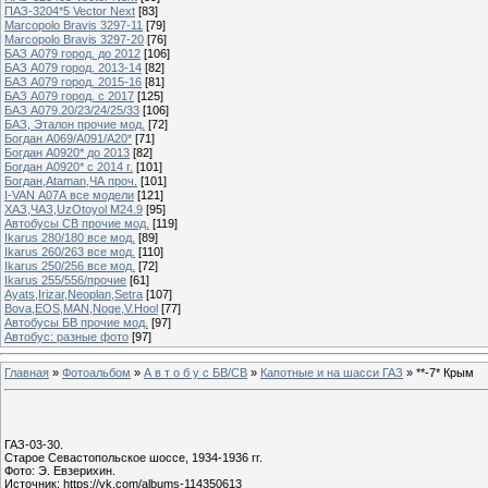
ПАЗ-3204*5 Vector Next
[83]
Marcopolo Bravis 3297-11
[79]
Marcopolo Bravis 3297-20
[76]
БАЗ А079 город. до 2012
[106]
БАЗ А079 город. 2013-14
[82]
БАЗ А079 город. 2015-16
[81]
БАЗ А079 город. с 2017
[125]
БАЗ А079.20/23/24/25/33
[106]
БАЗ, Эталон прочие мод.
[72]
Богдан А069/А091/А20*
[71]
Богдан А0920* до 2013
[82]
Богдан А0920* с 2014 г.
[101]
Богдан,Ataman,ЧА проч.
[101]
I-VAN А07А все модели
[121]
ХАЗ,ЧАЗ,UzOtoyol M24.9
[95]
Автобусы СВ прочие мод.
[119]
Ikarus 280/180 все мод.
[89]
Ikarus 260/263 все мод.
[110]
Ikarus 250/256 все мод.
[72]
Ikarus 255/556/прочие
[61]
Ayats,Irizar,Neoplan,Setra
[107]
Bova,EOS,MAN,Noge,V.Hool
[77]
Автобусы БВ прочие мод.
[97]
Автобус: разные фото
[97]
Главная
»
Фотоальбом
»
А в т о б у с БВ/СВ
»
Капотные и на шасси ГАЗ
» **-7* Крым
ГАЗ-03-30.
Старое Севастопольское шоссе, 1934-1936 гг.
Фото: Э. Евзерихин.
Источник: https://vk.com/albums-114350613