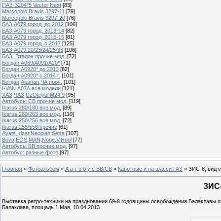
ПАЗ-3204*5 Vector Next
[83]
Marcopolo Bravis 3297-11
[79]
Marcopolo Bravis 3297-20
[76]
БАЗ А079 город. до 2012
[106]
БАЗ А079 город. 2013-14
[82]
БАЗ А079 город. 2015-16
[81]
БАЗ А079 город. с 2017
[125]
БАЗ А079.20/23/24/25/33
[106]
БАЗ, Эталон прочие мод.
[72]
Богдан А069/А091/А20*
[71]
Богдан А0920* до 2013
[82]
Богдан А0920* с 2014 г.
[101]
Богдан,Ataman,ЧА проч.
[101]
I-VAN А07А все модели
[121]
ХАЗ,ЧАЗ,UzOtoyol M24.9
[95]
Автобусы СВ прочие мод.
[119]
Ikarus 280/180 все мод.
[89]
Ikarus 260/263 все мод.
[110]
Ikarus 250/256 все мод.
[72]
Ikarus 255/556/прочие
[61]
Ayats,Irizar,Neoplan,Setra
[107]
Bova,EOS,MAN,Noge,V.Hool
[77]
Автобусы БВ прочие мод.
[97]
Автобус: разные фото
[97]
Главная
»
Фотоальбом
»
А в т о б у с БВ/СВ
»
Капотные и на шасси ГАЗ
» ЗИС-8, вид 
ЗИС-
Выставка ретро-техники на праздновании 69-й годовщины освобождения Балаклавы о
Балаклава, площадь 1 Мая, 18.04.2013