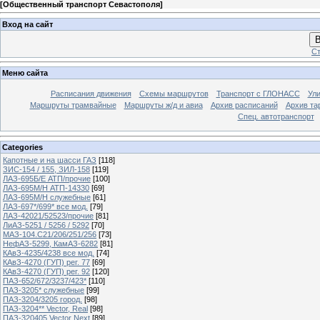
[
Общественный транспорт Севастополя
]
Вход на сайт
В
Ст
Меню сайта
Расписания движения
Схемы маршрутов
Транспорт с ГЛОНАСС
Ул
Маршруты трамвайные
Маршруты ж/д и авиа
Архив расписаний
Архив та
Спец. автотранспорт
Categories
Капотные и на шасси ГАЗ
[118]
ЗИС-154 / 155, ЗИЛ-158
[119]
ЛАЗ-695Б/Е АТП/прочие
[100]
ЛАЗ-695М/Н АТП-14330
[69]
ЛАЗ-695М/Н служебные
[61]
ЛАЗ-697*/699* все мод.
[79]
ЛАЗ-42021/52523/прочие
[81]
ЛиАЗ-5251 / 5256 / 5292
[70]
МАЗ-104.C21/206/251/256
[73]
НефАЗ-5299, КамАЗ-6282
[81]
КАвЗ-4235/4238 все мод.
[74]
КАвЗ-4270 (ГУП) рег. 77
[69]
КАвЗ-4270 (ГУП) рег. 92
[120]
ПАЗ-652/672/3237/423*
[110]
ПАЗ-3205* служебные
[99]
ПАЗ-3204/3205 город.
[98]
ПАЗ-3204** Vector, Real
[98]
ПАЗ-320405 Vector Next
[89]