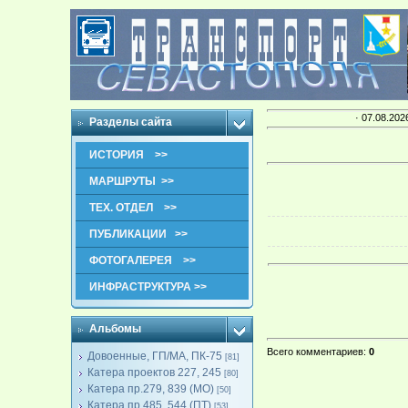
· 07.08.202
Разделы сайта
ИСТОРИЯ >>
МАРШРУТЫ >>
ТЕХ. ОТДЕЛ >>
ПУБЛИКАЦИИ >>
ФОТОГАЛЕРЕЯ >>
ИНФРАСТРУКТУРА >>
Альбомы
Всего комментариев
:
0
Довоенные, ГП/МА, ПК-75
[81]
Катера проектов 227, 245
[80]
Катера пр.279, 839 (МО)
[50]
Катера пр.485, 544 (ПТ)
[53]