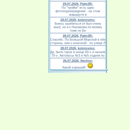
29.07.2026, Palm3R:
По "тройке" есть одно
фотоподтверждение - на этом
маршруте в
29.07.2026, kolotovms:
Боюсь ошибиться (я был очень
мал), но и к Нахимова по-моему
тоже по Бо
28.07.2026, Palm3R:
Спасибо. По Большой Морской в обе
стороны, или к конечной - по улице Л
28.07.2026, kolotovms:
Да, было такое в конце 60-х и начале
70-х. Автобусы №3 и №5 ходили по
26.07.2026, Neches:
Какой хороший!