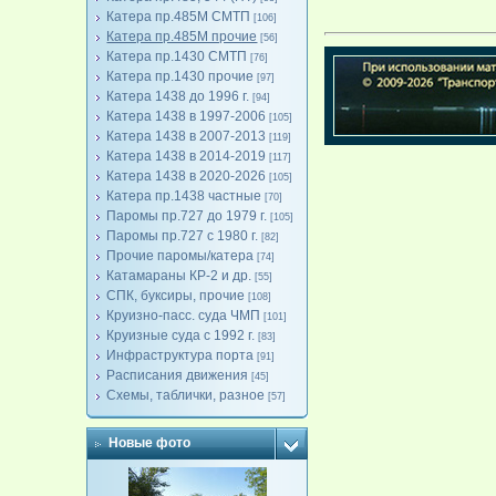
Катера пр.485М СМТП
[106]
Катера пр.485М прочие
[56]
Катера пр.1430 СМТП
[76]
Катера пр.1430 прочие
[97]
Катера 1438 до 1996 г.
[94]
Катера 1438 в 1997-2006
[105]
Катера 1438 в 2007-2013
[119]
Катера 1438 в 2014-2019
[117]
Катера 1438 в 2020-2026
[105]
Катера пр.1438 частные
[70]
Паромы пр.727 до 1979 г.
[105]
Паромы пр.727 с 1980 г.
[82]
Прочие паромы/катера
[74]
Катамараны КР-2 и др.
[55]
СПК, буксиры, прочие
[108]
Круизно-пасс. суда ЧМП
[101]
Круизные суда с 1992 г.
[83]
Инфраструктура порта
[91]
Расписания движения
[45]
Схемы, таблички, разное
[57]
Новые фото