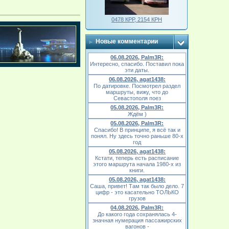
0478 КРР, 2154 КРН
Новые комментарии
06.08.2026, Palm3R:
Интересно, спасибо. Поставил пока
эти даты.
06.08.2026, agat1438:
По датировке. Посмотрел раздел
маршруты, вижу, что до
Севастополя поез
05.08.2026, Palm3R:
Ждём )
05.08.2026, Palm3R:
Спасибо! В принципе, я всё так и
понял. Ну здесь точно раньше 80-х
год
05.08.2026, agat1438:
Кстати, теперь есть расписание
этого маршрута начала 1980-х из
книги.
05.08.2026, agat1438:
Саша, привет! Там так было дело. 7
цифр - это касательно ТОЛЬКО
грузов
04.08.2026, Palm3R:
До какого года сохранялась 4-
значная нумерация пассажирских
вагонов -