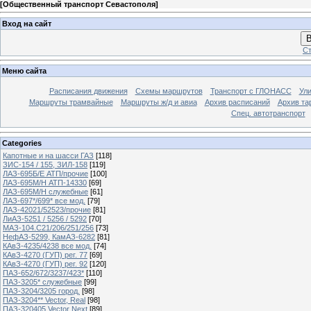
[
Общественный транспорт Севастополя
]
Вход на сайт
В
Ст
Меню сайта
Расписания движения
Схемы маршрутов
Транспорт с ГЛОНАСС
Ул
Маршруты трамвайные
Маршруты ж/д и авиа
Архив расписаний
Архив та
Спец. автотранспорт
Categories
Капотные и на шасси ГАЗ
[118]
ЗИС-154 / 155, ЗИЛ-158
[119]
ЛАЗ-695Б/Е АТП/прочие
[100]
ЛАЗ-695М/Н АТП-14330
[69]
ЛАЗ-695М/Н служебные
[61]
ЛАЗ-697*/699* все мод.
[79]
ЛАЗ-42021/52523/прочие
[81]
ЛиАЗ-5251 / 5256 / 5292
[70]
МАЗ-104.C21/206/251/256
[73]
НефАЗ-5299, КамАЗ-6282
[81]
КАвЗ-4235/4238 все мод.
[74]
КАвЗ-4270 (ГУП) рег. 77
[69]
КАвЗ-4270 (ГУП) рег. 92
[120]
ПАЗ-652/672/3237/423*
[110]
ПАЗ-3205* служебные
[99]
ПАЗ-3204/3205 город.
[98]
ПАЗ-3204** Vector, Real
[98]
ПАЗ-320405 Vector Next
[89]