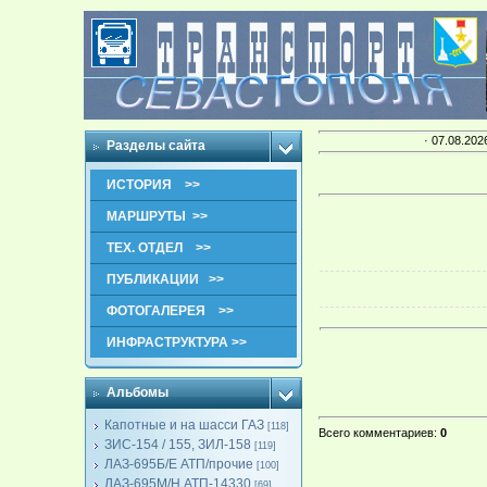
· 07.08.202
Разделы сайта
ИСТОРИЯ >>
МАРШРУТЫ >>
ТЕХ. ОТДЕЛ >>
ПУБЛИКАЦИИ >>
ФОТОГАЛЕРЕЯ >>
ИНФРАСТРУКТУРА >>
Альбомы
Капотные и на шасси ГАЗ
[118]
Всего комментариев
:
0
ЗИС-154 / 155, ЗИЛ-158
[119]
ЛАЗ-695Б/Е АТП/прочие
[100]
ЛАЗ-695М/Н АТП-14330
[69]