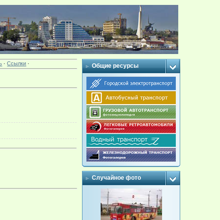
ь
·
Ссылки
·
Общие ресурсы
Случайное фото