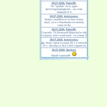
29.07.2026, Palm3R:
По "тройке" есть одно
фотоподтверждение - на этом
маршруте в
29.07.2026, kolotovms:
Боюсь ошибиться (я был очень
мал), но и к Нахимова по-моему
тоже по Бо
28.07.2026, Palm3R:
Спасибо. По Большой Морской в обе
стороны, или к конечной - по улице Л
28.07.2026, kolotovms:
Да, было такое в конце 60-х и начале
70-х. Автобусы №3 и №5 ходили по
26.07.2026, Neches:
Какой хороший!