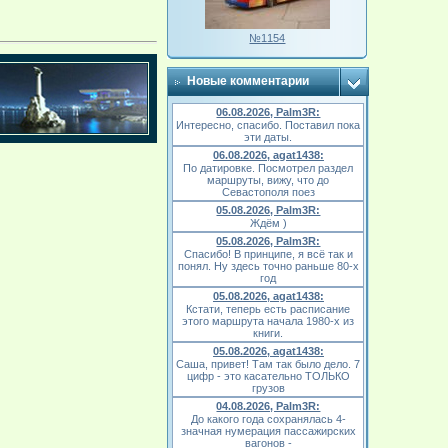
№1154
Новые комментарии
06.08.2026, Palm3R:
Интересно, спасибо. Поставил пока
эти даты.
06.08.2026, agat1438:
По датировке. Посмотрел раздел
маршруты, вижу, что до
Севастополя поез
05.08.2026, Palm3R:
Ждём )
05.08.2026, Palm3R:
Спасибо! В принципе, я всё так и
понял. Ну здесь точно раньше 80-х
год
05.08.2026, agat1438:
Кстати, теперь есть расписание
этого маршрута начала 1980-х из
книги.
05.08.2026, agat1438:
Саша, привет! Там так было дело. 7
цифр - это касательно ТОЛЬКО
грузов
04.08.2026, Palm3R:
До какого года сохранялась 4-
значная нумерация пассажирских
вагонов -