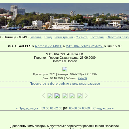
6 · Пятница · 03:49 ·
Главная
·
Вход
·
Регистрация
·
О сайте
·
Гостевая
·
Обратная связ
ФОТОГАЛЕРЕЯ »
А в т о б у с БВ/СВ
»
МАЗ-104.C21/206/251/256
» 046-15 КС
МАЗ-104.C21, АТП-14330.
Проспект Героев Сталинграда, 23.09.2009
Фото: Ed Dobrov
Просмотров
: 2670 |
Размеры
: 1024x768px / 213.2Kb
Дата
: 08.10.2009 |
Добавил
:
Palm3R
Просмотреть фотографию в реальном размере
« Предыдущая
|
59
60
61
62
63
[
64
]
65
66
67
68
69
|
Следующая »
Добавлять комментарии могут только зарегистрированные пользователи.