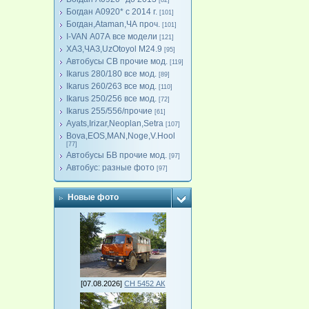
[82]
Богдан А0920* с 2014 г.
[101]
Богдан,Ataman,ЧА проч.
[101]
I-VAN А07А все модели
[121]
ХАЗ,ЧАЗ,UzOtoyol M24.9
[95]
Автобусы СВ прочие мод.
[119]
Ikarus 280/180 все мод.
[89]
Ikarus 260/263 все мод.
[110]
Ikarus 250/256 все мод.
[72]
Ikarus 255/556/прочие
[61]
Ayats,Irizar,Neoplan,Setra
[107]
Bova,EOS,MAN,Noge,V.Hool
[77]
Автобусы БВ прочие мод.
[97]
Автобус: разные фото
[97]
Новые фото
[07.08.2026]
СН 5452 АК