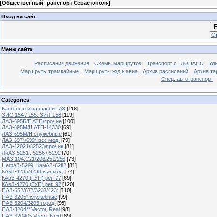
[
Общественный транспорт Севастополя
]
Вход на сайт
В
Ст
Меню сайта
Расписания движения
Схемы маршрутов
Транспорт с ГЛОНАСС
Ул
Маршруты трамвайные
Маршруты ж/д и авиа
Архив расписаний
Архив та
Спец. автотранспорт
Categories
Капотные и на шасси ГАЗ
[118]
ЗИС-154 / 155, ЗИЛ-158
[119]
ЛАЗ-695Б/Е АТП/прочие
[100]
ЛАЗ-695М/Н АТП-14330
[69]
ЛАЗ-695М/Н служебные
[61]
ЛАЗ-697*/699* все мод.
[79]
ЛАЗ-42021/52523/прочие
[81]
ЛиАЗ-5251 / 5256 / 5292
[70]
МАЗ-104.C21/206/251/256
[73]
НефАЗ-5299, КамАЗ-6282
[81]
КАвЗ-4235/4238 все мод.
[74]
КАвЗ-4270 (ГУП) рег. 77
[69]
КАвЗ-4270 (ГУП) рег. 92
[120]
ПАЗ-652/672/3237/423*
[110]
ПАЗ-3205* служебные
[99]
ПАЗ-3204/3205 город.
[98]
ПАЗ-3204** Vector, Real
[98]
ПАЗ-320405 Vector Next
[89]