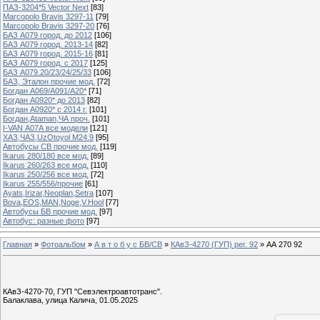
ПАЗ-3204*5 Vector Next
[83]
Marcopolo Bravis 3297-11
[79]
Marcopolo Bravis 3297-20
[76]
БАЗ А079 город. до 2012
[106]
БАЗ А079 город. 2013-14
[82]
БАЗ А079 город. 2015-16
[81]
БАЗ А079 город. с 2017
[125]
БАЗ А079.20/23/24/25/33
[106]
БАЗ, Эталон прочие мод.
[72]
Богдан А069/А091/А20*
[71]
Богдан А0920* до 2013
[82]
Богдан А0920* с 2014 г.
[101]
Богдан,Ataman,ЧА проч.
[101]
I-VAN А07А все модели
[121]
ХАЗ,ЧАЗ,UzOtoyol M24.9
[95]
Автобусы СВ прочие мод.
[119]
Ikarus 280/180 все мод.
[89]
Ikarus 260/263 все мод.
[110]
Ikarus 250/256 все мод.
[72]
Ikarus 255/556/прочие
[61]
Ayats,Irizar,Neoplan,Setra
[107]
Bova,EOS,MAN,Noge,V.Hool
[77]
Автобусы БВ прочие мод.
[97]
Автобус: разные фото
[97]
Главная
»
Фотоальбом
»
А в т о б у с БВ/СВ
»
КАвЗ-4270 (ГУП) рег. 92
» АА 270 92
КАвЗ-4270-70, ГУП "Севэлектроавтотранс".
Балаклава, улица Калича, 01.05.2025