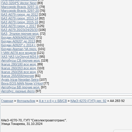
ПАЗ-3204*5 Vector Next
[83]
Marcopolo Bravis 3297-11
[79]
Marcopolo Bravis 3297-20
[76]
БАЗ А079 город. до 2012
[106]
БАЗ А079 город. 2013-14
[82]
БАЗ А079 город. 2015-16
[81]
БАЗ А079 город. с 2017
[125]
БАЗ А079.20/23/24/25/33
[106]
БАЗ, Эталон прочие мод.
[72]
Богдан А069/А091/А20*
[71]
Богдан А0920* до 2013
[82]
Богдан А0920* с 2014 г.
[101]
Богдан,Ataman,ЧА проч.
[101]
I-VAN А07А все модели
[121]
ХАЗ,ЧАЗ,UzOtoyol M24.9
[95]
Автобусы СВ прочие мод.
[119]
Ikarus 280/180 все мод.
[89]
Ikarus 260/263 все мод.
[110]
Ikarus 250/256 все мод.
[72]
Ikarus 255/556/прочие
[61]
Ayats,Irizar,Neoplan,Setra
[107]
Bova,EOS,MAN,Noge,V.Hool
[77]
Автобусы БВ прочие мод.
[97]
Автобус: разные фото
[97]
Главная
»
Фотоальбом
»
А в т о б у с БВ/СВ
»
КАвЗ-4270 (ГУП) рег. 92
» АА 283 92
КАвЗ-4270-70, ГУП "Севэлектроавтотранс".
Улица Токарева, 31.10.2024