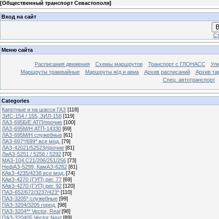
[
Общественный транспорт Севастополя
]
Вход на сайт
В
Ст
Меню сайта
Расписания движения
Схемы маршрутов
Транспорт с ГЛОНАСС
Ул
Маршруты трамвайные
Маршруты ж/д и авиа
Архив расписаний
Архив та
Спец. автотранспорт
Categories
Капотные и на шасси ГАЗ
[118]
ЗИС-154 / 155, ЗИЛ-158
[119]
ЛАЗ-695Б/Е АТП/прочие
[100]
ЛАЗ-695М/Н АТП-14330
[69]
ЛАЗ-695М/Н служебные
[61]
ЛАЗ-697*/699* все мод.
[79]
ЛАЗ-42021/52523/прочие
[81]
ЛиАЗ-5251 / 5256 / 5292
[70]
МАЗ-104.C21/206/251/256
[73]
НефАЗ-5299, КамАЗ-6282
[81]
КАвЗ-4235/4238 все мод.
[74]
КАвЗ-4270 (ГУП) рег. 77
[69]
КАвЗ-4270 (ГУП) рег. 92
[120]
ПАЗ-652/672/3237/423*
[110]
ПАЗ-3205* служебные
[99]
ПАЗ-3204/3205 город.
[98]
ПАЗ-3204** Vector, Real
[98]
ПАЗ-320405 Vector Next
[89]