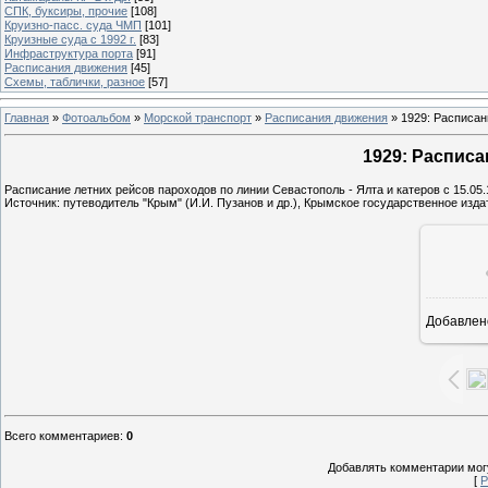
СПК, буксиры, прочие
[108]
Круизно-пасс. суда ЧМП
[101]
Круизные суда с 1992 г.
[83]
Инфраструктура порта
[91]
Расписания движения
[45]
Схемы, таблички, разное
[57]
Главная
»
Фотоальбом
»
Морской транспорт
»
Расписания движения
» 1929: Расписан
1929: Расписа
Расписание летних рейсов пароходов по линии Севастополь - Ялта и катеров с 15.05.
Источник: путеводитель "Крым" (И.И. Пузанов и др.), Крымское государственное издат
Добавлен
Всего комментариев
:
0
Добавлять комментарии могу
[
Р