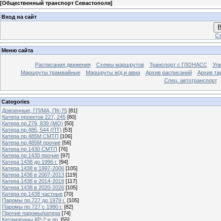
[
Общественный транспорт Севастополя
]
Вход на сайт
В
Ст
Меню сайта
Расписания движения
Схемы маршрутов
Транспорт с ГЛОНАСС
Ул
Маршруты трамвайные
Маршруты ж/д и авиа
Архив расписаний
Архив та
Спец. автотранспорт
Categories
Довоенные, ГП/МА, ПК-75
[81]
Катера проектов 227, 245
[80]
Катера пр.279, 839 (МО)
[50]
Катера пр.485, 544 (ПТ)
[53]
Катера пр.485М СМТП
[106]
Катера пр.485М прочие
[56]
Катера пр.1430 СМТП
[76]
Катера пр.1430 прочие
[97]
Катера 1438 до 1996 г.
[94]
Катера 1438 в 1997-2006
[105]
Катера 1438 в 2007-2013
[119]
Катера 1438 в 2014-2019
[117]
Катера 1438 в 2020-2026
[105]
Катера пр.1438 частные
[70]
Паромы пр.727 до 1979 г.
[105]
Паромы пр.727 с 1980 г.
[82]
Прочие паромы/катера
[74]
Катамараны КР-2 и др.
[55]