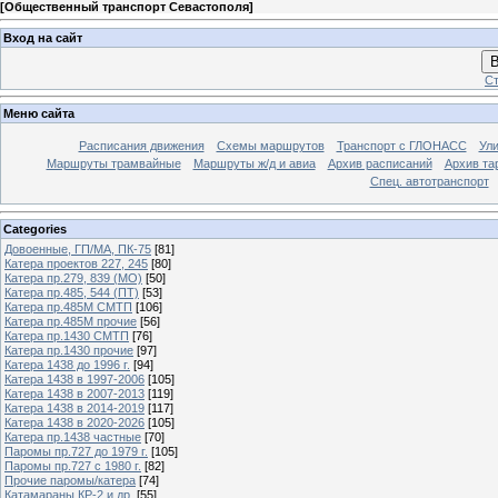
[
Общественный транспорт Севастополя
]
Вход на сайт
В
Ст
Меню сайта
Расписания движения
Схемы маршрутов
Транспорт с ГЛОНАСС
Ул
Маршруты трамвайные
Маршруты ж/д и авиа
Архив расписаний
Архив та
Спец. автотранспорт
Categories
Довоенные, ГП/МА, ПК-75
[81]
Катера проектов 227, 245
[80]
Катера пр.279, 839 (МО)
[50]
Катера пр.485, 544 (ПТ)
[53]
Катера пр.485М СМТП
[106]
Катера пр.485М прочие
[56]
Катера пр.1430 СМТП
[76]
Катера пр.1430 прочие
[97]
Катера 1438 до 1996 г.
[94]
Катера 1438 в 1997-2006
[105]
Катера 1438 в 2007-2013
[119]
Катера 1438 в 2014-2019
[117]
Катера 1438 в 2020-2026
[105]
Катера пр.1438 частные
[70]
Паромы пр.727 до 1979 г.
[105]
Паромы пр.727 с 1980 г.
[82]
Прочие паромы/катера
[74]
Катамараны КР-2 и др.
[55]