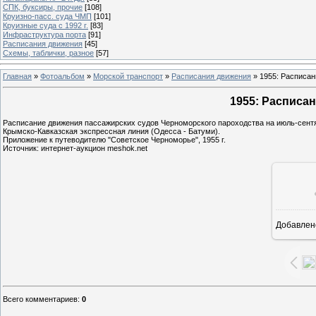
СПК, буксиры, прочие
[108]
Круизно-пасс. суда ЧМП
[101]
Круизные суда с 1992 г.
[83]
Инфраструктура порта
[91]
Расписания движения
[45]
Схемы, таблички, разное
[57]
Главная
»
Фотоальбом
»
Морской транспорт
»
Расписания движения
» 1955: Расписан
1955: Расписан
Расписание движения пассажирских судов Черноморского пароходства на июль-сентяб
Крымско-Кавказская экспрессная линия (Одесса - Батуми).
Приложение к путеводителю "Советское Черноморье", 1955 г.
Источник: интернет-аукцион meshok.net
Добавлен
1
Всего комментариев
:
0