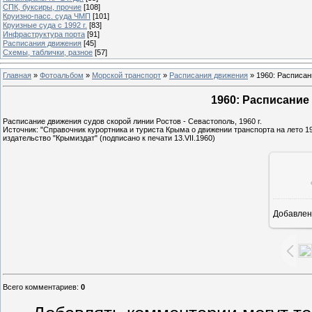
СПК, буксиры, прочие
[108]
Круизно-пасс. суда ЧМП
[101]
Круизные суда с 1992 г.
[83]
Инфраструктура порта
[91]
Расписания движения
[45]
Схемы, таблички, разное
[57]
Главная
»
Фотоальбом
»
Морской транспорт
»
Расписания движения
» 1960: Расписан
1960: Расписание
Расписание движения судов скорой линии Ростов - Севастополь, 1960 г.
Источник: "Справочник курортника и туриста Крыма о движении транспорта на лето 196
издательство "Крымиздат" (подписано к печати 13.VII.1960)
Добавлен
6
Всего комментариев
:
0