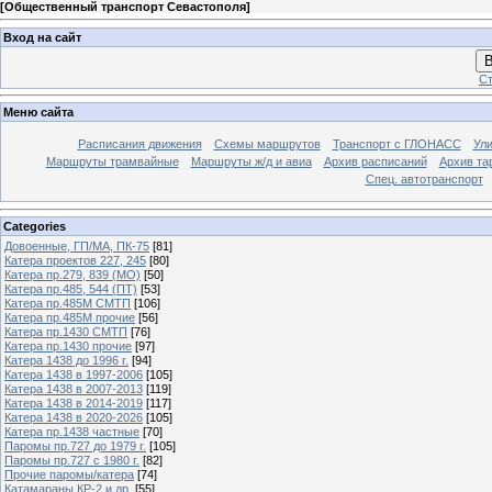
[
Общественный транспорт Севастополя
]
Вход на сайт
В
Ст
Меню сайта
Расписания движения
Схемы маршрутов
Транспорт с ГЛОНАСС
Ул
Маршруты трамвайные
Маршруты ж/д и авиа
Архив расписаний
Архив та
Спец. автотранспорт
Categories
Довоенные, ГП/МА, ПК-75
[81]
Катера проектов 227, 245
[80]
Катера пр.279, 839 (МО)
[50]
Катера пр.485, 544 (ПТ)
[53]
Катера пр.485М СМТП
[106]
Катера пр.485М прочие
[56]
Катера пр.1430 СМТП
[76]
Катера пр.1430 прочие
[97]
Катера 1438 до 1996 г.
[94]
Катера 1438 в 1997-2006
[105]
Катера 1438 в 2007-2013
[119]
Катера 1438 в 2014-2019
[117]
Катера 1438 в 2020-2026
[105]
Катера пр.1438 частные
[70]
Паромы пр.727 до 1979 г.
[105]
Паромы пр.727 с 1980 г.
[82]
Прочие паромы/катера
[74]
Катамараны КР-2 и др.
[55]