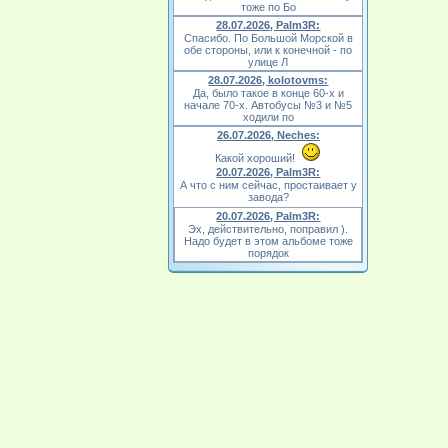
тоже по Бо
28.07.2026, Palm3R:
Спасибо. По Большой Морской в
обе стороны, или к конечной - по
улице Л
28.07.2026, kolotovms:
Да, было такое в конце 60-х и
начале 70-х. Автобусы №3 и №5
ходили по
26.07.2026, Neches:
Какой хороший!
20.07.2026, Palm3R:
А что с ним сейчас, простаивает у
завода?
20.07.2026, Palm3R:
Эх, действительно, поправил ).
Надо будет в этом альбоме тоже
порядок