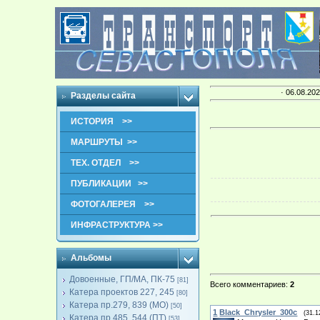
· 06.08.202
Разделы сайта
ИСТОРИЯ >>
МАРШРУТЫ >>
ТЕХ. ОТДЕЛ >>
ПУБЛИКАЦИИ >>
ФОТОГАЛЕРЕЯ >>
ИНФРАСТРУКТУРА >>
Альбомы
Довоенные, ГП/МА, ПК-75
[81]
Всего комментариев
:
2
Катера проектов 227, 245
[80]
Катера пр.279, 839 (МО)
[50]
1
Black_Chrysler_300c
(31.1
Катера пр.485, 544 (ПТ)
[53]