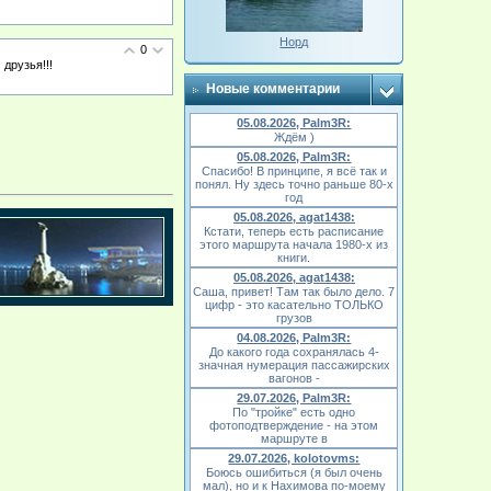
Норд
0
 друзья!!!
Новые комментарии
05.08.2026, Palm3R:
Ждём )
05.08.2026, Palm3R:
Спасибо! В принципе, я всё так и
понял. Ну здесь точно раньше 80-х
год
05.08.2026, agat1438:
Кстати, теперь есть расписание
этого маршрута начала 1980-х из
книги.
05.08.2026, agat1438:
Саша, привет! Там так было дело. 7
цифр - это касательно ТОЛЬКО
грузов
04.08.2026, Palm3R:
До какого года сохранялась 4-
значная нумерация пассажирских
вагонов -
29.07.2026, Palm3R:
По "тройке" есть одно
фотоподтверждение - на этом
маршруте в
29.07.2026, kolotovms:
Боюсь ошибиться (я был очень
мал), но и к Нахимова по-моему