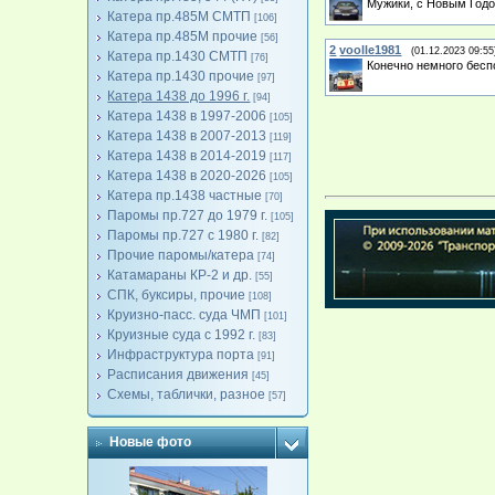
Мужики, с Новым Годо
Катера пр.485М СМТП
[106]
Катера пр.485М прочие
[56]
2
voolle1981
(01.12.2023 09:55
Катера пр.1430 СМТП
[76]
Конечно немного беспо
Катера пр.1430 прочие
[97]
Катера 1438 до 1996 г.
[94]
Катера 1438 в 1997-2006
[105]
Катера 1438 в 2007-2013
[119]
Катера 1438 в 2014-2019
[117]
Катера 1438 в 2020-2026
[105]
Катера пр.1438 частные
[70]
Паромы пр.727 до 1979 г.
[105]
Паромы пр.727 с 1980 г.
[82]
Прочие паромы/катера
[74]
Катамараны КР-2 и др.
[55]
СПК, буксиры, прочие
[108]
Круизно-пасс. суда ЧМП
[101]
Круизные суда с 1992 г.
[83]
Инфраструктура порта
[91]
Расписания движения
[45]
Схемы, таблички, разное
[57]
Новые фото