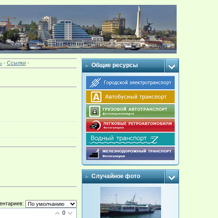
ь
·
Ссылки
·
Общие ресурсы
Случайное фото
ентариев:
0