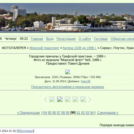
6 · Четверг · 09:22 ·
Главная
·
Вход
·
Регистрация
·
О сайте
·
Гостевая
·
Обратная связ
ФОТОГАЛЕРЕЯ »
Морской транспорт
»
Катера 1438 до 1996 г.
» Сириус, Плутон, Уран
Городские причалы у Графской пристани, ~ 1986 г.
Фото из журнала "Морской флот" №8, 1986 г.
Предоставил: Павел Дунаев
Просмотров
: 2318 |
Размеры
: 2000x776px / 532.9Kb
Дата
: 11.09.2014 |
Добавил
:
Palm3R
Просмотреть фотографию в реальном размере
« Предыдущая
|
84
85
86
87
88
89
[
90
]
91
92
93
94
|
Следующая »
Порядок вывода комм
[
Материал
]
2.2014 21:31)