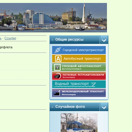
ь
·
Ссылки
·
Общие ресурсы
оргфлота
Случайное фото