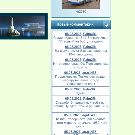
№2390
Новые комментарии
08.08.2026, Palm3R:
Сзади виднеется ЗиУ-5 с надписью
"Учебный" на борту - видимо
08.08.2026, Palm3R:
На дату снимка был закреплён на
10-м маршруте.
06.08.2026, Palm3R:
Интересно, спасибо. Поставил пока
эти даты.
06.08.2026, agat1438:
По датировке. Посмотрел раздел
маршруты, вижу, что до
Севастополя поез
05.08.2026, Palm3R:
Ждём )
05.08.2026, Palm3R:
Спасибо! В принципе, я всё так и
понял. Ну здесь точно раньше 80-х
год
05.08.2026, agat1438:
Кстати, теперь есть расписание
этого маршрута начала 1980-х из
книги.
05.08.2026, agat1438: