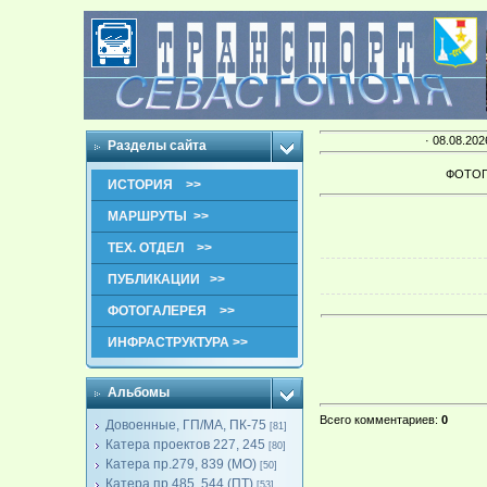
· 08.08.202
Разделы сайта
ФОТОГ
ИСТОРИЯ >>
МАРШРУТЫ >>
ТЕХ. ОТДЕЛ >>
ПУБЛИКАЦИИ >>
ФОТОГАЛЕРЕЯ >>
ИНФРАСТРУКТУРА >>
Альбомы
Всего комментариев
:
0
Довоенные, ГП/МА, ПК-75
[81]
Катера проектов 227, 245
[80]
Катера пр.279, 839 (МО)
[50]
Катера пр.485, 544 (ПТ)
[53]