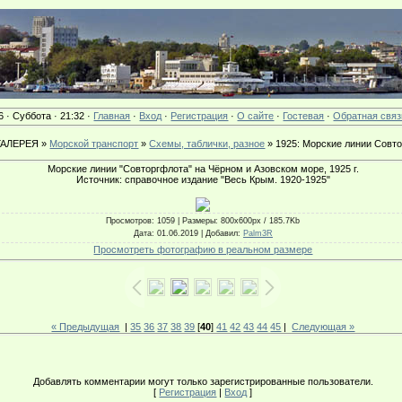
6 · Суббота · 21:32 ·
Главная
·
Вход
·
Регистрация
·
О сайте
·
Гостевая
·
Обратная связ
АЛЕРЕЯ »
Морской транспорт
»
Схемы, таблички, разное
» 1925: Морские линии Совт
Морские линии "Совторгфлота" на Чёрном и Азовском море, 1925 г.
Источник: справочное издание "Весь Крым. 1920-1925"
Просмотров
: 1059 |
Размеры
: 800x600px / 185.7Kb
Дата
: 01.06.2019 |
Добавил
:
Palm3R
Просмотреть фотографию в реальном размере
« Предыдущая
|
35
36
37
38
39
[
40
]
41
42
43
44
45
|
Следующая »
Добавлять комментарии могут только зарегистрированные пользователи.
[
Регистрация
|
Вход
]