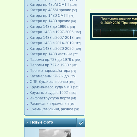
Катера пр.485М СМТП
[106]
Катера пр.485М прочие
[56]
Катера пр.1430 СМТП
[76]
Катера пр.1430 прочие
[97]
Катера 1438 до 1996 г.
[94]
Катера 1438 в 1997-2006
[105]
Катера 1438 в 2007-2013
[119]
Катера 1438 в 2014-2019
[117]
Катера 1438 в 2020-2026
[105]
Катера пр.1438 частные
[70]
Паромы пр.727 до 1979 г.
[105]
Паромы пр.727 с 1980 г.
[82]
Прочие паромы/катера
[74]
Катамараны КР-2 и др.
[55]
СПК, буксиры, прочие
[108]
Круизно-пасс. суда ЧМП
[101]
Круизные суда с 1992 г.
[83]
Инфраструктура порта
[91]
Расписания движения
[45]
Схемы, таблички, разное
[57]
Новые фото