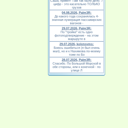
Саша, привет! Там так было дело. 7
цифр - это касательно ТОЛЬКО
грузов
04.08.2026, Palm3R:
До какого года сохранялась 4-
значная нумерация пассажирских
вагонов -
29.07.2026, Palm3R:
По "тройке" есть одно
фотоподтверждение - на этом
маршруте в
29.07.2026, kolotovms:
Боюсь ошибиться (я был очень
мал), но и к Нахимова по-моему
тоже по Бо
28.07.2026, Palm3R:
Спасибо. По Большой Морской в
обе стороны, или к конечной - по
улице Л