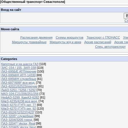
[
Общественный транспорт Севастополя
]
Вход на сайт
В
Ст
Меню сайта
Расписания движения
Схемы маршрутов
Транспорт с ГЛОНАСС
Ул
Маршруты трамвайные
Маршруты ж/д и авиа
Архив расписаний
Архив та
Спец. автотранспорт
Categories
Капотные и на шасси ГАЗ
[118]
ЗИС-154 / 155, ЗИЛ-158
[119]
ЛАЗ-695Б/Е АТП/прочие
[100]
ЛАЗ-695М/Н АТП-14330
[69]
ЛАЗ-695М/Н служебные
[61]
ЛАЗ-697*/699* все мод.
[79]
ЛАЗ-42021/52523/прочие
[81]
ЛиАЗ-5251 / 5256 / 5292
[70]
МАЗ-104.C21/206/251/256
[73]
НефАЗ-5299, КамАЗ-6282
[81]
КАвЗ-4235/4238 все мод.
[74]
КАвЗ-4270 (ГУП) рег. 77
[69]
КАвЗ-4270 (ГУП) рег. 92
[120]
ПАЗ-652/672/3237/423*
[110]
ПАЗ-3205* служебные
[99]
ПАЗ-3204/3205 город.
[98]
ПАЗ-3204** Vector, Real
[98]
ПАЗ-320405 Vector Next
[89]