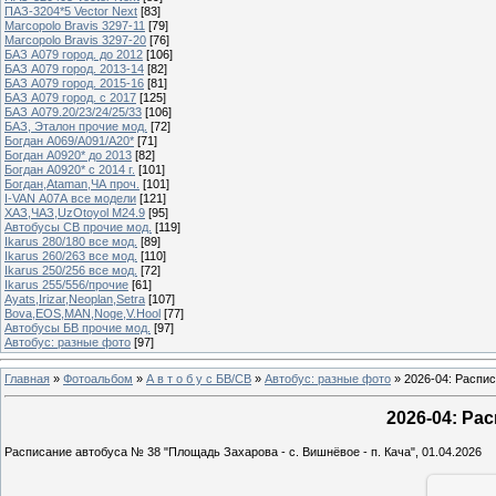
ПАЗ-3204*5 Vector Next
[83]
Marcopolo Bravis 3297-11
[79]
Marcopolo Bravis 3297-20
[76]
БАЗ А079 город. до 2012
[106]
БАЗ А079 город. 2013-14
[82]
БАЗ А079 город. 2015-16
[81]
БАЗ А079 город. с 2017
[125]
БАЗ А079.20/23/24/25/33
[106]
БАЗ, Эталон прочие мод.
[72]
Богдан А069/А091/А20*
[71]
Богдан А0920* до 2013
[82]
Богдан А0920* с 2014 г.
[101]
Богдан,Ataman,ЧА проч.
[101]
I-VAN А07А все модели
[121]
ХАЗ,ЧАЗ,UzOtoyol M24.9
[95]
Автобусы СВ прочие мод.
[119]
Ikarus 280/180 все мод.
[89]
Ikarus 260/263 все мод.
[110]
Ikarus 250/256 все мод.
[72]
Ikarus 255/556/прочие
[61]
Ayats,Irizar,Neoplan,Setra
[107]
Bova,EOS,MAN,Noge,V.Hool
[77]
Автобусы БВ прочие мод.
[97]
Автобус: разные фото
[97]
Главная
»
Фотоальбом
»
А в т о б у с БВ/СВ
»
Автобус: разные фото
» 2026-04: Распи
2026-04: Ра
Расписание автобуса № 38 "Площадь Захарова - с. Вишнёвое - п. Кача", 01.04.2026