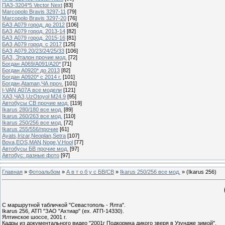
ПАЗ-3204*5 Vector Next
[83]
Marcopolo Bravis 3297-11
[79]
Marcopolo Bravis 3297-20
[76]
БАЗ А079 город. до 2012
[106]
БАЗ А079 город. 2013-14
[82]
БАЗ А079 город. 2015-16
[81]
БАЗ А079 город. с 2017
[125]
БАЗ А079.20/23/24/25/33
[106]
БАЗ, Эталон прочие мод.
[72]
Богдан А069/А091/А20*
[71]
Богдан А0920* до 2013
[82]
Богдан А0920* с 2014 г.
[101]
Богдан,Ataman,ЧА проч.
[101]
I-VAN А07А все модели
[121]
ХАЗ,ЧАЗ,UzOtoyol M24.9
[95]
Автобусы СВ прочие мод.
[119]
Ikarus 280/180 все мод.
[89]
Ikarus 260/263 все мод.
[110]
Ikarus 250/256 все мод.
[72]
Ikarus 255/556/прочие
[61]
Ayats,Irizar,Neoplan,Setra
[107]
Bova,EOS,MAN,Noge,V.Hool
[77]
Автобусы БВ прочие мод.
[97]
Автобус: разные фото
[97]
Главная
»
Фотоальбом
»
А в т о б у с БВ/СВ
»
Ikarus 250/256 все мод.
» (Ikarus 256)
С маршрутной табличкой "Севастополь - Ялта".
Ikarus 256, АТП "ЗАО "Ахтиар" (ех. АТП-14330).
Ялтинское шоссе, 2001 г.
Кадры из документального видео "2001г Подкормка дикого зверя в Узундже зимой".