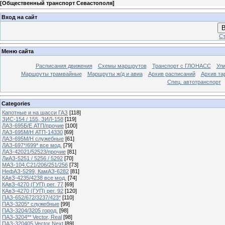
[
Общественный транспорт Севастополя
]
Вход на сайт
В
Ст
Меню сайта
Расписания движения
Схемы маршрутов
Транспорт с ГЛОНАСС
Ул
Маршруты трамвайные
Маршруты ж/д и авиа
Архив расписаний
Архив та
Спец. автотранспорт
Categories
Капотные и на шасси ГАЗ
[118]
ЗИС-154 / 155, ЗИЛ-158
[119]
ЛАЗ-695Б/Е АТП/прочие
[100]
ЛАЗ-695М/Н АТП-14330
[69]
ЛАЗ-695М/Н служебные
[61]
ЛАЗ-697*/699* все мод.
[79]
ЛАЗ-42021/52523/прочие
[81]
ЛиАЗ-5251 / 5256 / 5292
[70]
МАЗ-104.C21/206/251/256
[73]
НефАЗ-5299, КамАЗ-6282
[81]
КАвЗ-4235/4238 все мод.
[74]
КАвЗ-4270 (ГУП) рег. 77
[69]
КАвЗ-4270 (ГУП) рег. 92
[120]
ПАЗ-652/672/3237/423*
[110]
ПАЗ-3205* служебные
[99]
ПАЗ-3204/3205 город.
[98]
ПАЗ-3204** Vector, Real
[98]
ПАЗ-320405 Vector Next
[89]