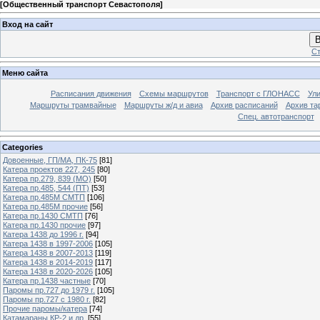
[
Общественный транспорт Севастополя
]
Вход на сайт
В
Ст
Меню сайта
Расписания движения
Схемы маршрутов
Транспорт с ГЛОНАСС
Ул
Маршруты трамвайные
Маршруты ж/д и авиа
Архив расписаний
Архив та
Спец. автотранспорт
Categories
Довоенные, ГП/МА, ПК-75
[81]
Катера проектов 227, 245
[80]
Катера пр.279, 839 (МО)
[50]
Катера пр.485, 544 (ПТ)
[53]
Катера пр.485М СМТП
[106]
Катера пр.485М прочие
[56]
Катера пр.1430 СМТП
[76]
Катера пр.1430 прочие
[97]
Катера 1438 до 1996 г.
[94]
Катера 1438 в 1997-2006
[105]
Катера 1438 в 2007-2013
[119]
Катера 1438 в 2014-2019
[117]
Катера 1438 в 2020-2026
[105]
Катера пр.1438 частные
[70]
Паромы пр.727 до 1979 г.
[105]
Паромы пр.727 с 1980 г.
[82]
Прочие паромы/катера
[74]
Катамараны КР-2 и др.
[55]