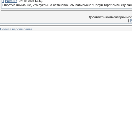
1
Palm3R
(26.08.2023 14:44)
Обратил внимание, что буквы на остановочном павильоне "Сапун-гора" были сдел
Добавлять комментарии могу
[
Р
Полная версия сайта