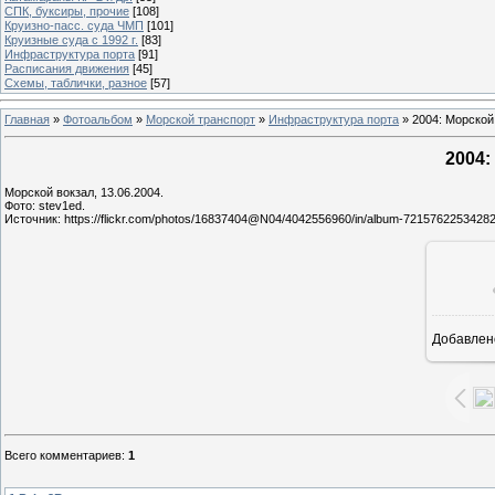
СПК, буксиры, прочие
[108]
Круизно-пасс. суда ЧМП
[101]
Круизные суда с 1992 г.
[83]
Инфраструктура порта
[91]
Расписания движения
[45]
Схемы, таблички, разное
[57]
Главная
»
Фотоальбом
»
Морской транспорт
»
Инфраструктура порта
» 2004: Морской
2004:
Морской вокзал, 13.06.2004.
Фото: stev1ed.
Источник: https://flickr.com/photos/16837404@N04/4042556960/in/album-7215762253428
Добавлен
16
Всего комментариев
:
1