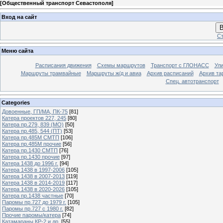
[
Общественный транспорт Севастополя
]
Вход на сайт
В
Ст
Меню сайта
Расписания движения
Схемы маршрутов
Транспорт с ГЛОНАСС
Ул
Маршруты трамвайные
Маршруты ж/д и авиа
Архив расписаний
Архив та
Спец. автотранспорт
Categories
Довоенные, ГП/МА, ПК-75
[81]
Катера проектов 227, 245
[80]
Катера пр.279, 839 (МО)
[50]
Катера пр.485, 544 (ПТ)
[53]
Катера пр.485М СМТП
[106]
Катера пр.485М прочие
[56]
Катера пр.1430 СМТП
[76]
Катера пр.1430 прочие
[97]
Катера 1438 до 1996 г.
[94]
Катера 1438 в 1997-2006
[105]
Катера 1438 в 2007-2013
[119]
Катера 1438 в 2014-2019
[117]
Катера 1438 в 2020-2026
[105]
Катера пр.1438 частные
[70]
Паромы пр.727 до 1979 г.
[105]
Паромы пр.727 с 1980 г.
[82]
Прочие паромы/катера
[74]
Катамараны КР-2 и др.
[55]