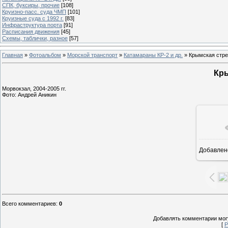
СПК, буксиры, прочие
[108]
Круизно-пасс. суда ЧМП
[101]
Круизные суда с 1992 г.
[83]
Инфраструктура порта
[91]
Расписания движения
[45]
Схемы, таблички, разное
[57]
Главная
»
Фотоальбом
»
Морской транспорт
»
Катамараны КР-2 и др.
» Крымская стр
Кры
Морвокзал, 2004-2005 гг.
Фото: Андрей Аникин
Добавлен
1
Всего комментариев
:
0
Добавлять комментарии могу
[
Р