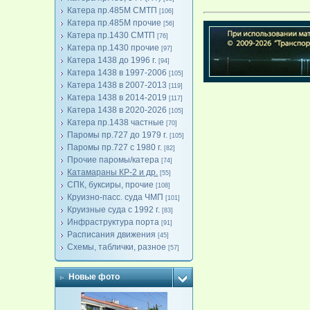
Катера пр.485М СМТП
[106]
Катера пр.485М прочие
[56]
Катера пр.1430 СМТП
[76]
Катера пр.1430 прочие
[97]
Катера 1438 до 1996 г.
[94]
Катера 1438 в 1997-2006
[105]
Катера 1438 в 2007-2013
[119]
Катера 1438 в 2014-2019
[117]
Катера 1438 в 2020-2026
[105]
Катера пр.1438 частные
[70]
Паромы пр.727 до 1979 г.
[105]
Паромы пр.727 с 1980 г.
[82]
Прочие паромы/катера
[74]
Катамараны КР-2 и др.
[55]
СПК, буксиры, прочие
[108]
Круизно-пасс. суда ЧМП
[101]
Круизные суда с 1992 г.
[83]
Инфраструктура порта
[91]
Расписания движения
[45]
Схемы, таблички, разное
[57]
Новые фото