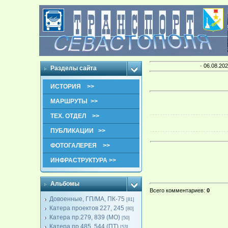
· 06.08.202
Разделы сайта
ИСТОРИЯ >>
МАРШРУТЫ >>
ТЕХ. ОТДЕЛ >>
ПУБЛИКАЦИИ >>
ФОТОГАЛЕРЕЯ >>
ИНФРАСТРУКТУРА >>
Альбомы
Всего комментариев
:
0
Довоенные, ГП/МА, ПК-75
[81]
Катера проектов 227, 245
[80]
Катера пр.279, 839 (МО)
[50]
Катера пр.485, 544 (ПТ)
[53]