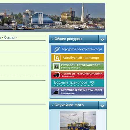
ь
·
Ссылки
·
Общие ресурсы
Случайное фото