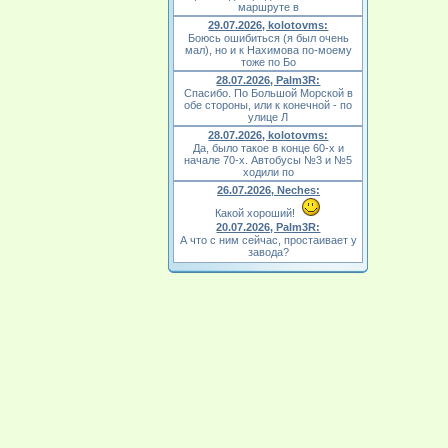
маршруте в
29.07.2026, kolotovms:
Боюсь ошибиться (я был очень
мал), но и к Нахимова по-моему
тоже по Бо
28.07.2026, Palm3R:
Спасибо. По Большой Морской в
обе стороны, или к конечной - по
улице Л
28.07.2026, kolotovms:
Да, было такое в конце 60-х и
начале 70-х. Автобусы №3 и №5
ходили по
26.07.2026, Neches:
Какой хороший!
20.07.2026, Palm3R:
А что с ним сейчас, простаивает у
завода?