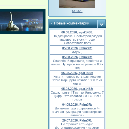
№2329
Новые комментарии
06.08.2026, agat1438:
По датировке. Посмотрел раздел
маршруты, вижу, что до
Севастополя поез
05.08.2026, Palm3R:
Ждём )
05.08.2026, Palm3R:
Спасибо! В принципе, я всё так и
понял. Ну здесь точно раньше 80-х
год
05.08.2026, agat1438:
Кстати, теперь есть расписание
этого маршрута начала 1980-х из
книги.
05.08.2026, agat1438:
Саша, привет! Там так было дело. 7
цифр - это касательно ТОЛЬКО
грузов
04.08.2026, Palm3R:
До какого года сохранялась 4-
значная нумерация пассажирских
вагонов -
29.07.2026, Palm3R:
По "тройке" есть одно
фотоподтверждение - на этом