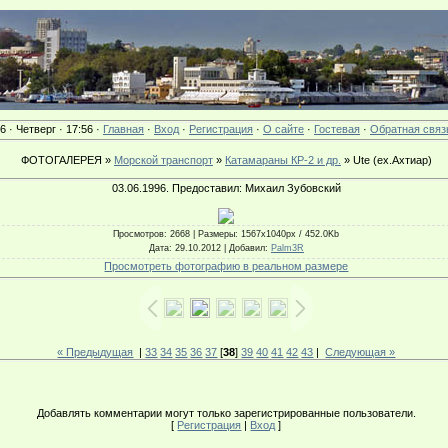
6 · Четверг · 17:56 ·
Главная
·
Вход
·
Регистрация
·
О сайте
·
Гостевая
·
Обратная связ
ФОТОГАЛЕРЕЯ »
Морской транспорт
»
Катамараны КР-2 и др.
» Ute (ex.Ахтиар)
03.06.1996. Предоставил: Михаил Зубовский
Просмотров
: 2668 |
Размеры
: 1567x1040px / 452.0Kb
Дата
: 29.10.2012 |
Добавил
:
Palm3R
Просмотреть фотографию в реальном размере
« Предыдущая
|
33
34
35
36
37
[
38
]
39
40
41
42
43
|
Следующая »
Добавлять комментарии могут только зарегистрированные пользователи.
[
Регистрация
|
Вход
]