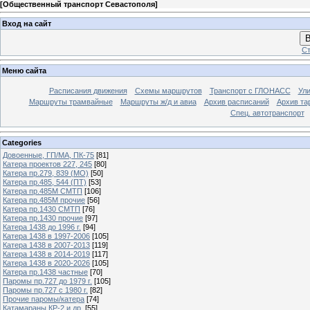
[
Общественный транспорт Севастополя
]
Вход на сайт
В
Ст
Меню сайта
Расписания движения
Схемы маршрутов
Транспорт с ГЛОНАСС
Ул
Маршруты трамвайные
Маршруты ж/д и авиа
Архив расписаний
Архив та
Спец. автотранспорт
Categories
Довоенные, ГП/МА, ПК-75
[81]
Катера проектов 227, 245
[80]
Катера пр.279, 839 (МО)
[50]
Катера пр.485, 544 (ПТ)
[53]
Катера пр.485М СМТП
[106]
Катера пр.485М прочие
[56]
Катера пр.1430 СМТП
[76]
Катера пр.1430 прочие
[97]
Катера 1438 до 1996 г.
[94]
Катера 1438 в 1997-2006
[105]
Катера 1438 в 2007-2013
[119]
Катера 1438 в 2014-2019
[117]
Катера 1438 в 2020-2026
[105]
Катера пр.1438 частные
[70]
Паромы пр.727 до 1979 г.
[105]
Паромы пр.727 с 1980 г.
[82]
Прочие паромы/катера
[74]
Катамараны КР-2 и др.
[55]