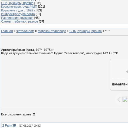
СПК, буксиры, прочие
[108]
Круизно-пасс. суда ЧМП
[101]
Круизные суда с 1992 г.
[83]
Инфраструктура порта
[91]
Расписания движения
[45]
Схемы, таблички, разное
[57]
Главная
»
Фотоальбом
»
Морской транспорт
»
СПК, буксиры, прочие
» ****
Артиллерийская бухта, 1974-1975 гг.
Кадр из документального фильма "Подвиг Севастополя", киностудия МО СССР
Добавлен
Всего комментариев
:
2
2
Palm3R
(27.03.2017 00:50)