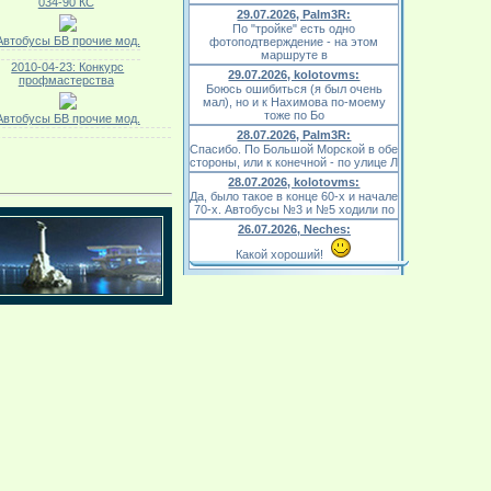
034-90 КС
29.07.2026, Palm3R:
По "тройке" есть одно
Автобусы БВ прочие мод.
фотоподтверждение - на этом
маршруте в
2010-04-23: Конкурс
29.07.2026, kolotovms:
профмастерства
Боюсь ошибиться (я был очень
мал), но и к Нахимова по-моему
тоже по Бо
Автобусы БВ прочие мод.
28.07.2026, Palm3R:
Спасибо. По Большой Морской в обе
стороны, или к конечной - по улице Л
28.07.2026, kolotovms:
Да, было такое в конце 60-х и начале
70-х. Автобусы №3 и №5 ходили по
26.07.2026, Neches:
Какой хороший!