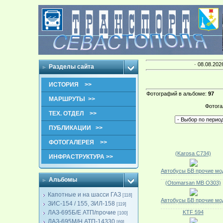
· 08.08.202
Разделы сайта
ИСТОРИЯ >>
Фотографий в альбоме
:
97
МАРШРУТЫ >>
Фотога
ТЕХ. ОТДЕЛ >>
ПУБЛИКАЦИИ >>
ФОТОГАЛЕРЕЯ >>
(Karosa C734)
ИНФРАСТРУКТУРА >>
Автобусы БВ прочие мо
Альбомы
(Otomarsan MB O303)
Капотные и на шасси ГАЗ
[118]
Автобусы БВ прочие мо
ЗИС-154 / 155, ЗИЛ-158
[119]
ЛАЗ-695Б/Е АТП/прочие
KTF 594
[100]
ЛАЗ-695М/Н АТП-14330
[69]