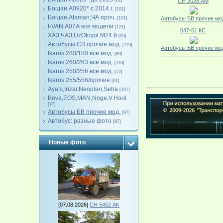
[82]
СН 2028 АМ
Богдан А0920* с 2014 г.
[101]
Богдан,Ataman,ЧА проч.
[101]
Автобусы БВ прочие мо
I-VAN А07А все модели
[121]
047-51 КС
ХАЗ,ЧАЗ,UzOtoyol M24.9
[95]
Автобусы СВ прочие мод.
[119]
Автобусы БВ прочие мо
Ikarus 280/180 все мод.
[89]
Ikarus 260/263 все мод.
[110]
Ikarus 250/256 все мод.
[72]
Ikarus 255/556/прочие
[61]
Ayats,Irizar,Neoplan,Setra
[107]
Bova,EOS,MAN,Noge,V.Hool
[77]
Автобусы БВ прочие мод.
[97]
Автобус: разные фото
[97]
Новые фото
[07.08.2026]
СН 5452 АК