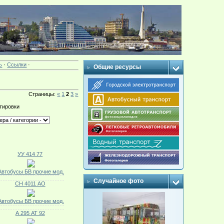
ь
·
Ссылки
·
Общие ресурсы
Страницы
:
«
1
2
3
»
тировки
УУ 414 77
Автобусы БВ прочие мод.
Случайное фото
СН 4011 АО
Автобусы БВ прочие мод.
А 295 АТ 92