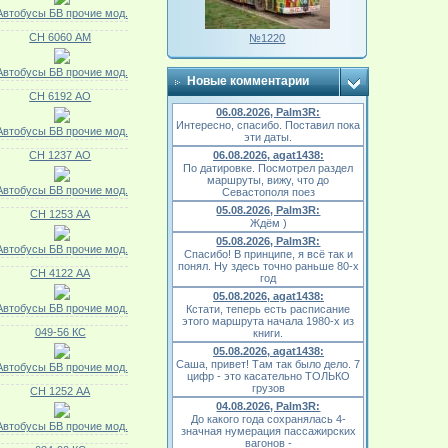
Автобусы БВ прочие мод.
СН 6060 АМ
№1220
Автобусы БВ прочие мод.
Новые комментарии
СН 6192 АО
06.08.2026, Palm3R:
Интересно, спасибо. Поставил пока
Автобусы БВ прочие мод.
эти даты.
СН 1237 АО
06.08.2026, agat1438:
По датировке. Посмотрел раздел
маршруты, вижу, что до
Автобусы БВ прочие мод.
Севастополя поез
05.08.2026, Palm3R:
СН 1253 АА
Ждём )
05.08.2026, Palm3R:
Автобусы БВ прочие мод.
Спасибо! В принципе, я всё так и
понял. Ну здесь точно раньше 80-х
СН 4122 АА
год
05.08.2026, agat1438:
Автобусы БВ прочие мод.
Кстати, теперь есть расписание
этого маршрута начала 1980-х из
049-56 КС
книги.
05.08.2026, agat1438:
Саша, привет! Там так было дело. 7
Автобусы БВ прочие мод.
цифр - это касательно ТОЛЬКО
грузов
СН 1252 АА
04.08.2026, Palm3R:
До какого года сохранялась 4-
Автобусы БВ прочие мод.
значная нумерация пассажирских
вагонов -