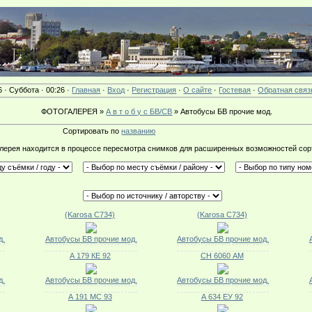
6 · Суббота · 00:26 ·
Главная
·
Вход
·
Регистрация
·
О сайте
·
Гостевая
·
Обратная связ
ФОТОГАЛЕРЕЯ »
А в т о б у с БВ/СВ
» Автобусы БВ прочие мод.
Сортировать по
названию
лерея находится в процессе пересмотра снимков для расширенных возможностей сор
(Karosa C734)
(Karosa C734)
д.
Автобусы БВ прочие мод.
Автобусы БВ прочие мод.
А 179 КЕ 92
СН 6060 АМ
д.
Автобусы БВ прочие мод.
Автобусы БВ прочие мод.
А 191 МС 93
А 634 ЕУ 92