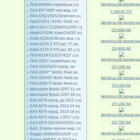
Автобусы БВ прочие мо
ЛАЗ-695М/Н служебные
[61]
ЛАЗ-697*/699* все мод.
[79]
С 428 ЕС 777
ЛАЗ-42021/52523/прочие
[81]
ЛиАЗ-5251 / 5256 / 5292
[70]
Автобусы БВ прочие мо
МАЗ-104.C21/206/251/256
[73]
СН 6060 АМ
НефАЗ-5299, КамАЗ-6282
[81]
КАвЗ-4235/4238 все мод.
[74]
Автобусы БВ прочие мо
КАвЗ-4270 (ГУП) рег. 77
[69]
СН 9616 АЕ
КАвЗ-4270 (ГУП) рег. 92
[120]
ПАЗ-652/672/3237/423*
[110]
Автобусы БВ прочие мо
ПАЗ-3205* служебные
[99]
ПАЗ-3204/3205 город.
СН 1288 АА
[98]
ПАЗ-3204** Vector, Real
[98]
ПАЗ-320405 Vector Next
Автобусы БВ прочие мо
[89]
ПАЗ-3204*5 Vector Next
[83]
СН 1253 АА
Marcopolo Bravis 3297-11
[79]
Marcopolo Bravis 3297-20
[76]
Автобусы БВ прочие мо
БАЗ А079 город. до 2012
[106]
СН 1252 АА
БАЗ А079 город. 2013-14
[82]
БАЗ А079 город. 2015-16
[81]
Автобусы БВ прочие мо
БАЗ А079 город. с 2017
[125]
СН 7397 АА
БАЗ А079.20/23/24/25/33
[106]
БАЗ, Эталон прочие мод.
[72]
Автобусы БВ прочие мо
Богдан А069/А091/А20*
[71]
Богдан А0920* до 2013