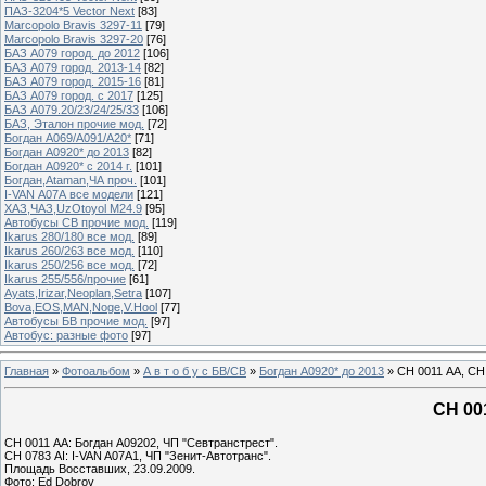
ПАЗ-3204*5 Vector Next
[83]
Marcopolo Bravis 3297-11
[79]
Marcopolo Bravis 3297-20
[76]
БАЗ А079 город. до 2012
[106]
БАЗ А079 город. 2013-14
[82]
БАЗ А079 город. 2015-16
[81]
БАЗ А079 город. с 2017
[125]
БАЗ А079.20/23/24/25/33
[106]
БАЗ, Эталон прочие мод.
[72]
Богдан А069/А091/А20*
[71]
Богдан А0920* до 2013
[82]
Богдан А0920* с 2014 г.
[101]
Богдан,Ataman,ЧА проч.
[101]
I-VAN А07А все модели
[121]
ХАЗ,ЧАЗ,UzOtoyol M24.9
[95]
Автобусы СВ прочие мод.
[119]
Ikarus 280/180 все мод.
[89]
Ikarus 260/263 все мод.
[110]
Ikarus 250/256 все мод.
[72]
Ikarus 255/556/прочие
[61]
Ayats,Irizar,Neoplan,Setra
[107]
Bova,EOS,MAN,Noge,V.Hool
[77]
Автобусы БВ прочие мод.
[97]
Автобус: разные фото
[97]
Главная
»
Фотоальбом
»
А в т о б у с БВ/СВ
»
Богдан А0920* до 2013
» СН 0011 АА, СН
СН 00
СН 0011 АА: Богдан А09202, ЧП "Севтранстрест".
СН 0783 АI: I-VAN A07A1, ЧП "Зенит-Автотранс".
Площадь Восставших, 23.09.2009.
Фото: Ed Dobrov