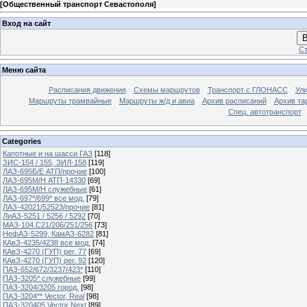
[
Общественный транспорт Севастополя
]
Вход на сайт
В
Ст
Меню сайта
Расписания движения
Схемы маршрутов
Транспорт с ГЛОНАСС
Ул
Маршруты трамвайные
Маршруты ж/д и авиа
Архив расписаний
Архив та
Спец. автотранспорт
Categories
Капотные и на шасси ГАЗ
[118]
ЗИС-154 / 155, ЗИЛ-158
[119]
ЛАЗ-695Б/Е АТП/прочие
[100]
ЛАЗ-695М/Н АТП-14330
[69]
ЛАЗ-695М/Н служебные
[61]
ЛАЗ-697*/699* все мод.
[79]
ЛАЗ-42021/52523/прочие
[81]
ЛиАЗ-5251 / 5256 / 5292
[70]
МАЗ-104.C21/206/251/256
[73]
НефАЗ-5299, КамАЗ-6282
[81]
КАвЗ-4235/4238 все мод.
[74]
КАвЗ-4270 (ГУП) рег. 77
[69]
КАвЗ-4270 (ГУП) рег. 92
[120]
ПАЗ-652/672/3237/423*
[110]
ПАЗ-3205* служебные
[99]
ПАЗ-3204/3205 город.
[98]
ПАЗ-3204** Vector, Real
[98]
ПАЗ-320405 Vector Next
[89]