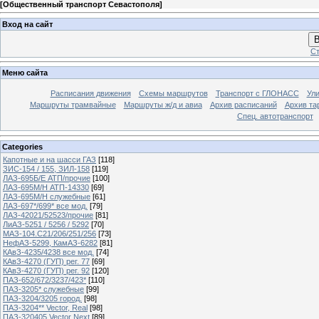
[
Общественный транспорт Севастополя
]
Вход на сайт
В
Ст
Меню сайта
Расписания движения
Схемы маршрутов
Транспорт с ГЛОНАСС
Ул
Маршруты трамвайные
Маршруты ж/д и авиа
Архив расписаний
Архив та
Спец. автотранспорт
Categories
Капотные и на шасси ГАЗ
[118]
ЗИС-154 / 155, ЗИЛ-158
[119]
ЛАЗ-695Б/Е АТП/прочие
[100]
ЛАЗ-695М/Н АТП-14330
[69]
ЛАЗ-695М/Н служебные
[61]
ЛАЗ-697*/699* все мод.
[79]
ЛАЗ-42021/52523/прочие
[81]
ЛиАЗ-5251 / 5256 / 5292
[70]
МАЗ-104.C21/206/251/256
[73]
НефАЗ-5299, КамАЗ-6282
[81]
КАвЗ-4235/4238 все мод.
[74]
КАвЗ-4270 (ГУП) рег. 77
[69]
КАвЗ-4270 (ГУП) рег. 92
[120]
ПАЗ-652/672/3237/423*
[110]
ПАЗ-3205* служебные
[99]
ПАЗ-3204/3205 город.
[98]
ПАЗ-3204** Vector, Real
[98]
ПАЗ-320405 Vector Next
[89]