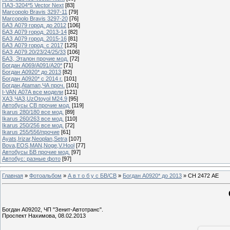
ПАЗ-3204*5 Vector Next
[83]
Marcopolo Bravis 3297-11
[79]
Marcopolo Bravis 3297-20
[76]
БАЗ А079 город. до 2012
[106]
БАЗ А079 город. 2013-14
[82]
БАЗ А079 город. 2015-16
[81]
БАЗ А079 город. с 2017
[125]
БАЗ А079.20/23/24/25/33
[106]
БАЗ, Эталон прочие мод.
[72]
Богдан А069/А091/А20*
[71]
Богдан А0920* до 2013
[82]
Богдан А0920* с 2014 г.
[101]
Богдан,Ataman,ЧА проч.
[101]
I-VAN А07А все модели
[121]
ХАЗ,ЧАЗ,UzOtoyol M24.9
[95]
Автобусы СВ прочие мод.
[119]
Ikarus 280/180 все мод.
[89]
Ikarus 260/263 все мод.
[110]
Ikarus 250/256 все мод.
[72]
Ikarus 255/556/прочие
[61]
Ayats,Irizar,Neoplan,Setra
[107]
Bova,EOS,MAN,Noge,V.Hool
[77]
Автобусы БВ прочие мод.
[97]
Автобус: разные фото
[97]
Главная
»
Фотоальбом
»
А в т о б у с БВ/СВ
»
Богдан А0920* до 2013
» СН 2472 АЕ
Богдан А09202, ЧП "Зенит-Автотранс".
Проспект Нахимова, 08.02.2013