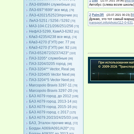
1
Dali
[
Мате
(22.07.2021 16:06)
ЛАЗ-695М/Н служебные
Автобус (слева возле школы)
[61]
ЛАЗ-697*/699* все мод.
[79]
2
Palm3R
[
М
ЛАЗ-42021/52523/прочие
(23.07.2021 00:23)
[81]
Думаю, это тот самый маршру
ЛиАЗ-5251 / 5256 / 5292
[70]
transport.info/photo/112-0-631
.
МАЗ-104.C21/206/251/256
[73]
НефАЗ-5299, КамАЗ-6282
[81]
КАвЗ-4235/4238 все мод.
[74]
КАвЗ-4270 (ГУП) рег. 77
[69]
КАвЗ-4270 (ГУП) рег. 92
[120]
ПАЗ-652/672/3237/423*
[110]
ПАЗ-3205* служебные
[99]
ПАЗ-3204/3205 город.
[98]
ПАЗ-3204** Vector, Real
[98]
ПАЗ-320405 Vector Next
[89]
ПАЗ-3204*5 Vector Next
[83]
Marcopolo Bravis 3297-11
[79]
Marcopolo Bravis 3297-20
[76]
БАЗ А079 город. до 2012
[106]
БАЗ А079 город. 2013-14
[82]
БАЗ А079 город. 2015-16
[81]
БАЗ А079 город. с 2017
[125]
БАЗ А079.20/23/24/25/33
[106]
БАЗ, Эталон прочие мод.
[72]
Богдан А069/А091/А20*
[71]
Богдан А0920* до 2013