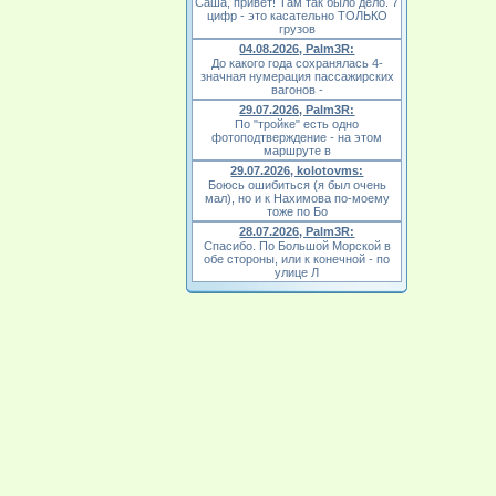
Саша, привет! Там так было дело. 7
цифр - это касательно ТОЛЬКО
грузов
04.08.2026, Palm3R:
До какого года сохранялась 4-
значная нумерация пассажирских
вагонов -
29.07.2026, Palm3R:
По "тройке" есть одно
фотоподтверждение - на этом
маршруте в
29.07.2026, kolotovms:
Боюсь ошибиться (я был очень
мал), но и к Нахимова по-моему
тоже по Бо
28.07.2026, Palm3R:
Спасибо. По Большой Морской в
обе стороны, или к конечной - по
улице Л