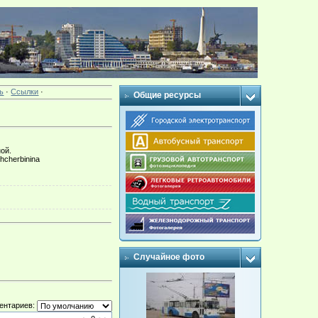
ь
·
Ссылки
·
Общие ресурсы
ой.
hcherbinina
Случайное фото
ентариев: