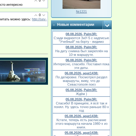
0
осто интересно
№1221
0
очитать можно здесь:
http://sev-
Новые комментарии
08.08.2026, Palm3R:
Сзади виднеется ЗиУ-5 с надписью
"Учебный" на борту - видимо
08.08.2026, Palm3R:
На дату снимка был закреплён на
10-м маршруте.
06.08.2026, Palm3R:
Интересно, спасибо. Поставил пока
эти даты.
06.08.2026, agat1438:
По датировке. Посмотрел раздел
маршруты, вижу, что до
Севастополя поез
05.08.2026, Palm3R:
Ждём )
05.08.2026, Palm3R:
Спасибо! В принципе, я всё так и
понял. Ну здесь точно раньше 80-х
год
05.08.2026, agat1438:
Кстати, теперь есть расписание
этого маршрута начала 1980-х из
книги.
05.08.2026, agat1438: