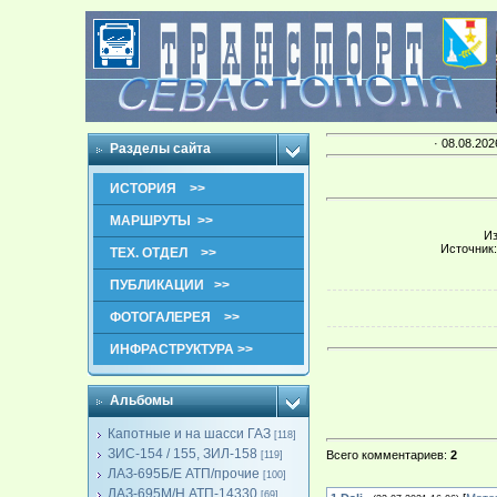
· 08.08.202
Разделы сайта
ИСТОРИЯ >>
МАРШРУТЫ >>
Из
Источник:
ТЕХ. ОТДЕЛ >>
ПУБЛИКАЦИИ >>
ФОТОГАЛЕРЕЯ >>
ИНФРАСТРУКТУРА >>
Альбомы
Капотные и на шасси ГАЗ
[118]
ЗИС-154 / 155, ЗИЛ-158
Всего комментариев
:
2
[119]
ЛАЗ-695Б/Е АТП/прочие
[100]
ЛАЗ-695М/Н АТП-14330
[69]