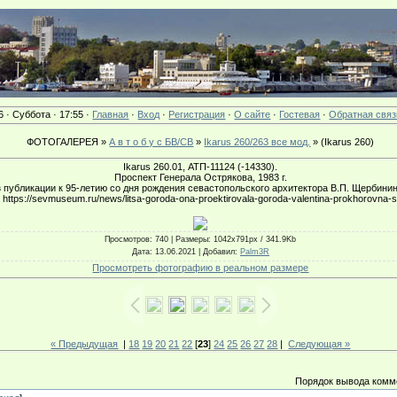
6 · Суббота · 17:55 ·
Главная
·
Вход
·
Регистрация
·
О сайте
·
Гостевая
·
Обратная связ
ФОТОГАЛЕРЕЯ »
А в т о б у с БВ/СВ
»
Ikarus 260/263 все мод.
» (Ikarus 260)
Ikarus 260.01, АТП-11124 (-14330).
Проспект Генерала Острякова, 1983 г.
 публикации к 95-летию со дня рождения севастопольского архитектора В.П. Щербинин
 https://sevmuseum.ru/news/litsa-goroda-ona-proektirovala-goroda-valentina-prokhorovna-s
Просмотров
: 740 |
Размеры
: 1042x791px / 341.9Kb
Дата
: 13.06.2021 |
Добавил
:
Palm3R
Просмотреть фотографию в реальном размере
« Предыдущая
|
18
19
20
21
22
[
23
]
24
25
26
27
28
|
Следующая »
Порядок вывода комм