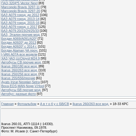
ПАЗ-3204*5 Vector Next
[83]
Marcopolo Bravis 3297-11
[79]
Marcopolo Bravis 3297-20
[76]
БАЗ А079 город. до 2012
[106]
БАЗ А079 город. 2013-14
[82]
БАЗ А079 город. 2015-16
[81]
БАЗ А079 город. с 2017
[125]
БАЗ А079.20/23/24/25/33
[106]
БАЗ, Эталон прочие мод.
[72]
Богдан А069/А091/А20*
[71]
Богдан А0920* до 2013
[82]
Богдан А0920* с 2014 г.
[101]
Богдан,Ataman,ЧА проч.
[101]
I-VAN А07А все модели
[121]
ХАЗ,ЧАЗ,UzOtoyol M24.9
[95]
Автобусы СВ прочие мод.
[119]
Ikarus 280/180 все мод.
[89]
Ikarus 260/263 все мод.
[110]
Ikarus 250/256 все мод.
[72]
Ikarus 255/556/прочие
[61]
Ayats,Irizar,Neoplan,Setra
[107]
Bova,EOS,MAN,Noge,V.Hool
[77]
Автобусы БВ прочие мод.
[97]
Автобус: разные фото
[97]
Главная
»
Фотоальбом
»
А в т о б у с БВ/СВ
»
Ikarus 260/263 все мод.
» 18-33 КРС
Ikarus 260.01, АТП-11114 (-14330).
Проспект Нахимова, 09.1978.
Фото: М. Исаев (г. Санкт-Петербург)