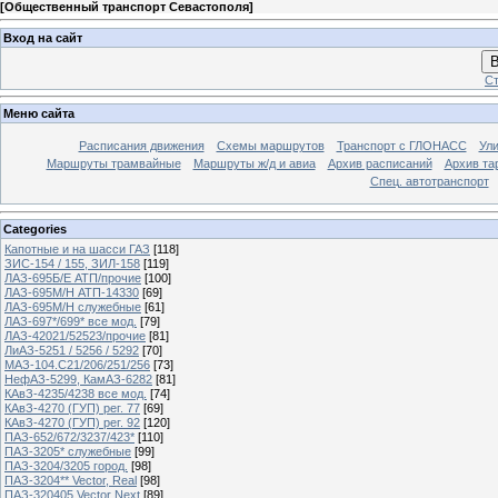
[
Общественный транспорт Севастополя
]
Вход на сайт
В
Ст
Меню сайта
Расписания движения
Схемы маршрутов
Транспорт с ГЛОНАСС
Ул
Маршруты трамвайные
Маршруты ж/д и авиа
Архив расписаний
Архив та
Спец. автотранспорт
Categories
Капотные и на шасси ГАЗ
[118]
ЗИС-154 / 155, ЗИЛ-158
[119]
ЛАЗ-695Б/Е АТП/прочие
[100]
ЛАЗ-695М/Н АТП-14330
[69]
ЛАЗ-695М/Н служебные
[61]
ЛАЗ-697*/699* все мод.
[79]
ЛАЗ-42021/52523/прочие
[81]
ЛиАЗ-5251 / 5256 / 5292
[70]
МАЗ-104.C21/206/251/256
[73]
НефАЗ-5299, КамАЗ-6282
[81]
КАвЗ-4235/4238 все мод.
[74]
КАвЗ-4270 (ГУП) рег. 77
[69]
КАвЗ-4270 (ГУП) рег. 92
[120]
ПАЗ-652/672/3237/423*
[110]
ПАЗ-3205* служебные
[99]
ПАЗ-3204/3205 город.
[98]
ПАЗ-3204** Vector, Real
[98]
ПАЗ-320405 Vector Next
[89]