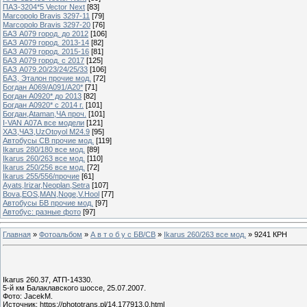
ПАЗ-3204*5 Vector Next
[83]
Marcopolo Bravis 3297-11
[79]
Marcopolo Bravis 3297-20
[76]
БАЗ А079 город. до 2012
[106]
БАЗ А079 город. 2013-14
[82]
БАЗ А079 город. 2015-16
[81]
БАЗ А079 город. с 2017
[125]
БАЗ А079.20/23/24/25/33
[106]
БАЗ, Эталон прочие мод.
[72]
Богдан А069/А091/А20*
[71]
Богдан А0920* до 2013
[82]
Богдан А0920* с 2014 г.
[101]
Богдан,Ataman,ЧА проч.
[101]
I-VAN А07А все модели
[121]
ХАЗ,ЧАЗ,UzOtoyol M24.9
[95]
Автобусы СВ прочие мод.
[119]
Ikarus 280/180 все мод.
[89]
Ikarus 260/263 все мод.
[110]
Ikarus 250/256 все мод.
[72]
Ikarus 255/556/прочие
[61]
Ayats,Irizar,Neoplan,Setra
[107]
Bova,EOS,MAN,Noge,V.Hool
[77]
Автобусы БВ прочие мод.
[97]
Автобус: разные фото
[97]
Главная
»
Фотоальбом
»
А в т о б у с БВ/СВ
»
Ikarus 260/263 все мод.
» 9241 КРН
Ikarus 260.37, АТП-14330.
5-й км Балаклавского шоссе, 25.07.2007.
Фото: JacekM.
Источник: https://phototrans.pl/14,177913,0.html