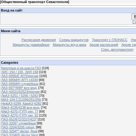
[
Общественный транспорт Севастополя
]
Вход на сайт
В
Ст
Меню сайта
Расписания движения
Схемы маршрутов
Транспорт с ГЛОНАСС
Ул
Маршруты трамвайные
Маршруты ж/д и авиа
Архив расписаний
Архив та
Спец. автотранспорт
Categories
Капотные и на шасси ГАЗ
[118]
ЗИС-154 / 155, ЗИЛ-158
[119]
ЛАЗ-695Б/Е АТП/прочие
[100]
ЛАЗ-695М/Н АТП-14330
[69]
ЛАЗ-695М/Н служебные
[61]
ЛАЗ-697*/699* все мод.
[79]
ЛАЗ-42021/52523/прочие
[81]
ЛиАЗ-5251 / 5256 / 5292
[70]
МАЗ-104.C21/206/251/256
[73]
НефАЗ-5299, КамАЗ-6282
[81]
КАвЗ-4235/4238 все мод.
[74]
КАвЗ-4270 (ГУП) рег. 77
[69]
КАвЗ-4270 (ГУП) рег. 92
[120]
ПАЗ-652/672/3237/423*
[110]
ПАЗ-3205* служебные
[99]
ПАЗ-3204/3205 город.
[98]
ПАЗ-3204** Vector, Real
[98]
ПАЗ-320405 Vector Next
[89]