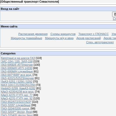
[
Общественный транспорт Севастополя
]
Вход на сайт
В
Ст
Меню сайта
Расписания движения
Схемы маршрутов
Транспорт с ГЛОНАСС
Ул
Маршруты трамвайные
Маршруты ж/д и авиа
Архив расписаний
Архив та
Спец. автотранспорт
Categories
Капотные и на шасси ГАЗ
[118]
ЗИС-154 / 155, ЗИЛ-158
[119]
ЛАЗ-695Б/Е АТП/прочие
[100]
ЛАЗ-695М/Н АТП-14330
[69]
ЛАЗ-695М/Н служебные
[61]
ЛАЗ-697*/699* все мод.
[79]
ЛАЗ-42021/52523/прочие
[81]
ЛиАЗ-5251 / 5256 / 5292
[70]
МАЗ-104.C21/206/251/256
[73]
НефАЗ-5299, КамАЗ-6282
[81]
КАвЗ-4235/4238 все мод.
[74]
КАвЗ-4270 (ГУП) рег. 77
[69]
КАвЗ-4270 (ГУП) рег. 92
[120]
ПАЗ-652/672/3237/423*
[110]
ПАЗ-3205* служебные
[99]
ПАЗ-3204/3205 город.
[98]
ПАЗ-3204** Vector, Real
[98]
ПАЗ-320405 Vector Next
[89]