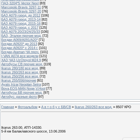
ПАЗ-3204*5 Vector Next
[83]
Marcopolo Bravis 3297-11
[79]
Marcopolo Bravis 3297-20
[76]
БАЗ А079 город. до 2012
[106]
БАЗ А079 город. 2013-14
[82]
БАЗ А079 город. 2015-16
[81]
БАЗ А079 город. с 2017
[125]
БАЗ А079.20/23/24/25/33
[106]
БАЗ, Эталон прочие мод.
[72]
Богдан А069/А091/А20*
[71]
Богдан А0920* до 2013
[82]
Богдан А0920* с 2014 г.
[101]
Богдан,Ataman,ЧА проч.
[101]
I-VAN А07А все модели
[121]
ХАЗ,ЧАЗ,UzOtoyol M24.9
[95]
Автобусы СВ прочие мод.
[119]
Ikarus 280/180 все мод.
[89]
Ikarus 260/263 все мод.
[110]
Ikarus 250/256 все мод.
[72]
Ikarus 255/556/прочие
[61]
Ayats,Irizar,Neoplan,Setra
[107]
Bova,EOS,MAN,Noge,V.Hool
[77]
Автобусы БВ прочие мод.
[97]
Автобус: разные фото
[97]
Главная
»
Фотоальбом
»
А в т о б у с БВ/СВ
»
Ikarus 260/263 все мод.
» 8507 КРО
Ikarus 263.00, АТП-14330.
5-й км Балаклавского шоссе, 13.06.2006