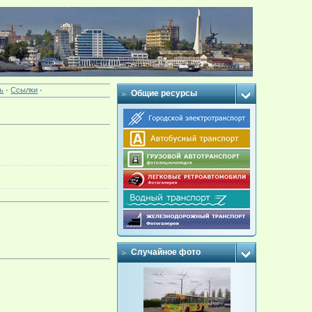
ь
·
Ссылки
·
Общие ресурсы
Случайное фото