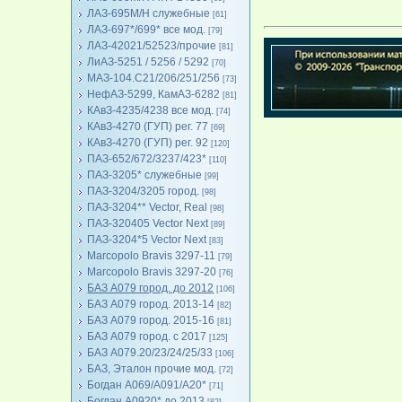
ЛАЗ-695М/Н служебные
[61]
ЛАЗ-697*/699* все мод.
[79]
ЛАЗ-42021/52523/прочие
[81]
ЛиАЗ-5251 / 5256 / 5292
[70]
МАЗ-104.C21/206/251/256
[73]
НефАЗ-5299, КамАЗ-6282
[81]
КАвЗ-4235/4238 все мод.
[74]
КАвЗ-4270 (ГУП) рег. 77
[69]
КАвЗ-4270 (ГУП) рег. 92
[120]
ПАЗ-652/672/3237/423*
[110]
ПАЗ-3205* служебные
[99]
ПАЗ-3204/3205 город.
[98]
ПАЗ-3204** Vector, Real
[98]
ПАЗ-320405 Vector Next
[89]
ПАЗ-3204*5 Vector Next
[83]
Marcopolo Bravis 3297-11
[79]
Marcopolo Bravis 3297-20
[76]
БАЗ А079 город. до 2012
[106]
БАЗ А079 город. 2013-14
[82]
БАЗ А079 город. 2015-16
[81]
БАЗ А079 город. с 2017
[125]
БАЗ А079.20/23/24/25/33
[106]
БАЗ, Эталон прочие мод.
[72]
Богдан А069/А091/А20*
[71]
Богдан А0920* до 2013