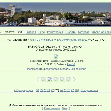
6 · Суббота · 22:30 ·
Главная
·
Вход
·
Регистрация
·
О сайте
·
Гостевая
·
Обратная связ
ФОТОГАЛЕРЕЯ »
А в т о б у с БВ/СВ
»
БАЗ А079 город. до 2012
» СН 1074 АА
БАЗ-А079.13 "Эталон", ЧП "Магистраль-Юг".
Улица Челюскинцев, 09.07.2012
Просмотров
: 1893 |
Размеры
: 1024x768px / 343.3Kb
Дата
: 17.07.2012 |
Добавил
:
Palm3R
Просмотреть фотографию в реальном размере
« Предыдущая
|
68
69
70
71
72
[
73
]
74
75
76
77
78
|
Следующая »
Добавлять комментарии могут только зарегистрированные пользователи.
[
Регистрация
|
Вход
]