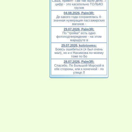
Саша, привет! Там так было дело. 7
цифр - это касательно ТОЛЬКО
грузов
04.08.2026, Palm3R:
До какого года сохранялась 4-
значная нумерация пассажирских
вагонов -
29.07.2026, Palm3R:
По "тройке" есть одно
фотоподтверждение - на этом
маршруте в
29.07.2026, kolotovms:
Боюсь ошибиться (я был очень
мал), но и к Нахимова по-моему
тоже по Бо
28.07.2026, Palm3R:
Спасибо. По Большой Морской в
обе стороны, или к конечной - по
улице Л