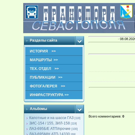
· 08.08.202
Разделы сайта
ИСТОРИЯ >>
МАРШРУТЫ >>
ТЕХ. ОТДЕЛ >>
ПУБЛИКАЦИИ >>
ФОТОГАЛЕРЕЯ >>
ИНФРАСТРУКТУРА >>
Альбомы
Всего комментариев
:
0
Капотные и на шасси ГАЗ
[118]
ЗИС-154 / 155, ЗИЛ-158
[119]
ЛАЗ-695Б/Е АТП/прочие
[100]
ЛАЗ-695М/Н АТП-14330
[69]