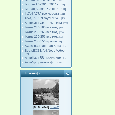
[82]
Богдан А0920* с 2014 г.
[101]
Богдан,Ataman,ЧА проч.
[101]
I-VAN А07А все модели
[121]
ХАЗ,ЧАЗ,UzOtoyol M24.9
[95]
Автобусы СВ прочие мод.
[119]
Ikarus 280/180 все мод.
[89]
Ikarus 260/263 все мод.
[110]
Ikarus 250/256 все мод.
[72]
Ikarus 255/556/прочие
[61]
Ayats,Irizar,Neoplan,Setra
[107]
Bova,EOS,MAN,Noge,V.Hool
[77]
Автобусы БВ прочие мод.
[97]
Автобус: разные фото
[97]
Новые фото
[08.08.2026]
№2472