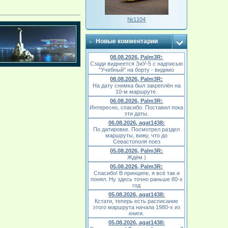
№1104
Новые комментарии
08.08.2026, Palm3R:
Сзади виднеется ЗиУ-5 с надписью
"Учебный" на борту - видимо
08.08.2026, Palm3R:
На дату снимка был закреплён на
10-м маршруте.
06.08.2026, Palm3R:
Интересно, спасибо. Поставил пока
эти даты.
06.08.2026, agat1438:
По датировке. Посмотрел раздел
маршруты, вижу, что до
Севастополя поез
05.08.2026, Palm3R:
Ждём )
05.08.2026, Palm3R:
Спасибо! В принципе, я всё так и
понял. Ну здесь точно раньше 80-х
год
05.08.2026, agat1438:
Кстати, теперь есть расписание
этого маршрута начала 1980-х из
книги.
05.08.2026, agat1438: